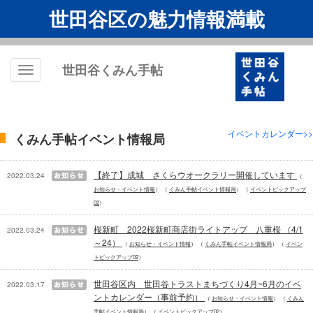
世田谷区の魅力情報満載
世田谷くみん手帖
Toggle
navigation
イベントカレンダー>>
くみん手帖イベント情報局
【終了】成城 さくらウオークラリー開催しています
2022.03.24
お知らせ・イベント情報
くみん手帖イベント情報局
イベントピックアップ
02
桜新町 2022桜新町商店街ライトアップ 八重桜 （4/1
2022.03.24
～24）
お知らせ・イベント情報
くみん手帖イベント情報局
イベン
トピックアップ02
世田谷区内 世田谷トラストまちづくり4月~6月のイベ
2022.03.17
ントカレンダー（事前予約）
お知らせ・イベント情報
くみん
手帖イベント情報局
イベントピックアップ02