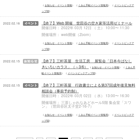
お知らせ・イベント情報
くみん手帖イベント情報局
イベントピックア
ップ02
【終了】Web 開催 世田谷の空き家等活用ゼミナール
2022.02.16
開催日時： 2022年 03月 12日 （ 土） 10:00〜 11:30
開催場所： web開催（Zoom）
お知らせ・イベント情報
くみん手帖イベント情報局
イベントピックア
ップ02
【終了】三軒茶屋 生活工房 展覧会「日本今ばなし
2022.02.15
きいろいカラス」（～3/6）
お知らせ・イベント情報
くみん手
帖イベント情報局
イベントピックアップ02
【終了】三軒茶屋 行政書士による第37回成年後見無料
2022.02.15
相談会（事前予約制）
開催日時： 2022年 03月 02日 （ 水） 13:00〜 16:30
開催場所： 三茶しゃれなあどホール5階 集会室「スワ
ン」（世田谷区太子堂2-16-7）
お知らせ・イベント情報
くみん手帖イベント情報局
イベントピックア
ップ02