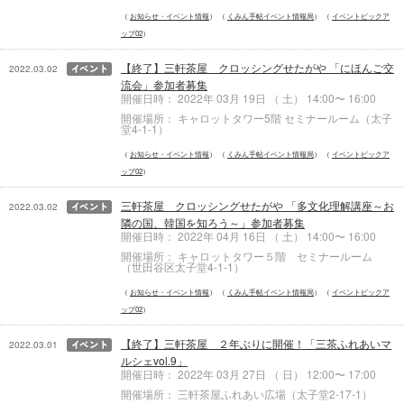
お知らせ・イベント情報
くみん手帖イベント情報局
イベントピックア
ップ02
【終了】三軒茶屋 クロッシングせたがや 「にほんご交
2022.03.02
流会」参加者募集
開催日時： 2022年 03月 19日 （ 土） 14:00〜 16:00
開催場所： キャロットタワー5階 セミナールーム（太子
堂4-1-1）
お知らせ・イベント情報
くみん手帖イベント情報局
イベントピックア
ップ02
三軒茶屋 クロッシングせたがや 「多文化理解講座～お
2022.03.02
隣の国、韓国を知ろう～」参加者募集
開催日時： 2022年 04月 16日 （ 土） 14:00〜 16:00
開催場所： キャロットタワー５階 セミナールーム
（世田谷区太子堂4-1-1）
お知らせ・イベント情報
くみん手帖イベント情報局
イベントピックア
ップ02
【終了】三軒茶屋 ２年ぶりに開催！「三茶ふれあいマ
2022.03.01
ルシェvol.9」
開催日時： 2022年 03月 27日 （ 日） 12:00〜 17:00
開催場所： 三軒茶屋ふれあい広場（太子堂2-17-1）