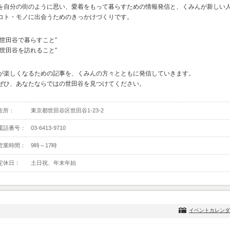
を自分の街のように思い、愛着をもって暮らすための情報発信と、くみんが新しい
コト・モノに出会うためのきっかけづくりです。
“世田谷で暮らすこと”
“世田谷を訪れること”
が楽しくなるための記事を、くみんの方々とともに発信していきます。
ぜひ、あなたならではの世田谷を見つけてください。
住所：
東京都世田谷区世田谷1-23-2
電話番号：
03-6413-9710
営業時間：
9時～17時
定休日：
土日祝、年末年始
イベントカレンダ