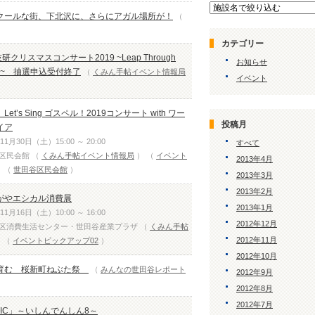
クールな街、下北沢に、さらにアガル場所が！
カテゴリー
技研クリスマスコンサート2019 ~Leap Through
お知らせ
えて~ 抽選申込受付終了
くみん手帖イベント情報局
イベント
t’s Sing ゴスペル！2019コンサート with ワー
投稿月
イア
月30日（土）15:00 ～ 20:00
すべて
区民会館
くみん手帖イベント情報局
イベント
2013年4月
世田谷区民会館
2013年3月
2013年2月
がやエシカル消費展
2013年1月
月16日（土）10:00 ～ 16:00
2012年12月
区消費生活センター・世田谷産業プラザ
くみん手帖
2012年11月
イベントピックアップ02
2012年10月
育む 桜新町ねぶた祭
みんなの世田谷レポート
2012年9月
2012年8月
2012年7月
USIC」～いしんでんしん8～