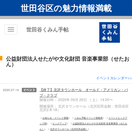
世田谷区の魅力情報満載
世田谷くみん手帖
Toggle
navigation
公益財団法人せたがや文化財団 音楽事業部（せたお
ん）
イベントカレンダー>>
【終了】北沢タウンホール オールド・アメリカン・パ
2020.07.14
ブ・クラブ
開催日時： 2020年 09月 26日 （ 土） 14:00〜
開催場所： 北沢タウンホール（北沢区民会館：世田谷区
北沢2-8-18）
お知らせ・イベント情報
くみん手帖イベント情報局
イベントピックア
ップ02
ピックアップ
公益財団法人せたがや文化財団 音楽事業部（せたお
ん）
北沢タウンホール（北沢区民会館）