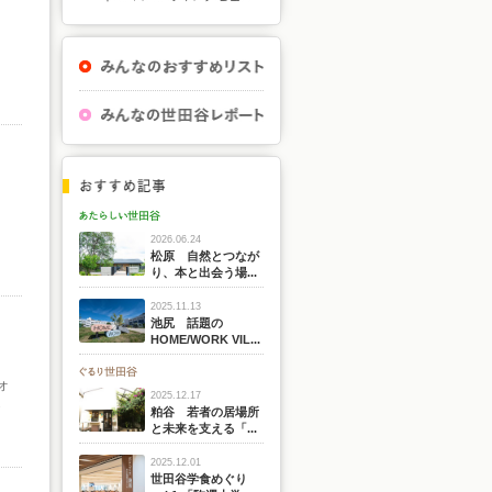
2026.06.24
松原 自然とつなが
り、本と出会う場...
2025.11.13
池尻 話題の
HOME/WORK VIL...
オ
2025.12.17
.
粕谷 若者の居場所
と未来を支える「...
2025.12.01
世田谷学食めぐり