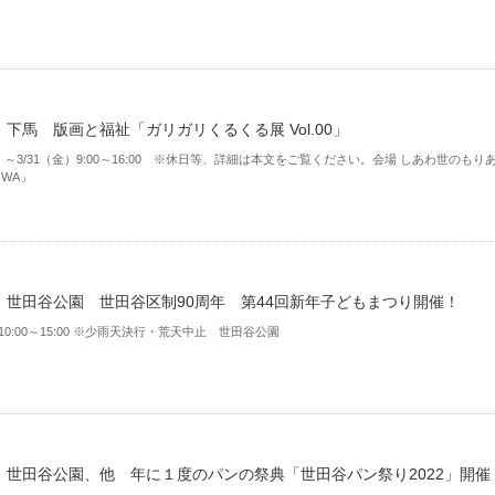
下馬 版画と福祉「ガリガリくるくる展 Vol.00」
木）～3/31（金）9:00～16:00 ※休日等、詳細は本文をご覧ください。会場 しあわ世のもり
-WA」
】世田谷公園 世田谷区制90周年 第44回新年子どもまつり開催！
）10:00～15:00 ※少雨天決行・荒天中止 世田谷公園
】世田谷公園、他 年に１度のパンの祭典「世田谷パン祭り2022」開催