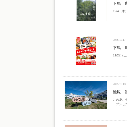
下馬 
12/4（
2025.11.17
下馬 世
11/22
2025.11.13
池尻 話
この夏、中
ープンした