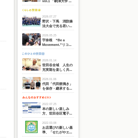
vol.1 「駒澤大学 ...
2026.07.27
野沢・下馬 消防操
法大会で光る若い...
2026.05.25
宇奈根 “Be a
Movement.”リコ...
2026.01.14
世田谷全域 人生の
充実期を楽しく共...
2026.01.06
代田「代田餅搗き」
を保存・継承する...
2022.07.25
本の新しい楽しみ
方、世田谷区電子...
2022.03.08
お店選びの新しい基
準、「せたがやエ...