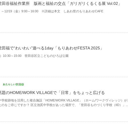
世田谷福祉作業所 版画と福祉の交点「ガリガリくるくる展 Vol.02」
木）～12/19（金）9:00～16:00 ※詳細は本文 しあわ世のもりあわせCAFE
田福で“わいわい”遊べる1day「もりあわせFESTA 2025」
（土）10:30～15:00 世田谷区立こどものひろば公園
題のHOME/WORK VILLAGEで「日常」をちょっと広げる
学校跡地を活用した複合施設「HOME/WORK VILLAGE」（ホーム/ワークヴィレッジ）が
のをご存じですか？ 区立池尻中学校があった場所で、「世田谷ものづくり学校（IID）」..