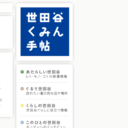
く
上
.