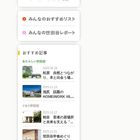
2026.06.24
松原 自然とつなが
り、本と出会う場...
2025.11.13
池尻 話題の
HOME/WORK VIL...
2025.12.17
粕谷 若者の居場所
と未来を支える「...
2025.12.01
世田谷学食めぐり