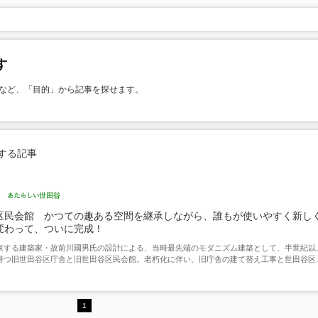
など、「目的」から記事を探せます。
する記事
区民会館 かつての趣ある空間を継承しながら、誰もが使いやすく新し
変わって、ついに完成！
表する建築家・故前川國男氏の設計による、当時最先端のモダニズム建築として、半世紀以
持つ旧世田谷区庁舎と旧世田谷区民会館。老朽化に伴い、旧庁舎の建て替え工事と世田谷区..
1