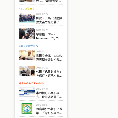
vol.1 「駒澤大学 ...
2026.07.27
野沢・下馬 消防操
法大会で光る若い...
2026.05.25
宇奈根 “Be a
Movement.”リコ...
2026.01.14
世田谷全域 人生の
充実期を楽しく共...
2026.01.06
代田「代田餅搗き」
を保存・継承する...
2022.07.25
本の新しい楽しみ
方、世田谷区電子...
2022.03.08
お店選びの新しい基
準、「せたがやエ...