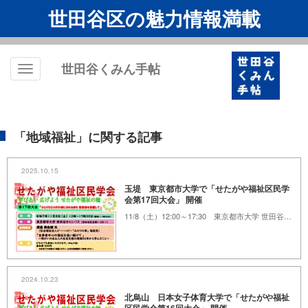
世田谷区の魅力情報満載
世田谷くみん手帖
Toggle
navigation
「地域福祉」に関する記事
2025.10.15
玉堤 東京都市大学で「せたがや福祉区民学
会第17回大会」 開催
11/8（土）12:00～17:30 東京都市大学 世田谷キャンパス
2024.10.23
北烏山 日本女子体育大学で「せたがや福祉