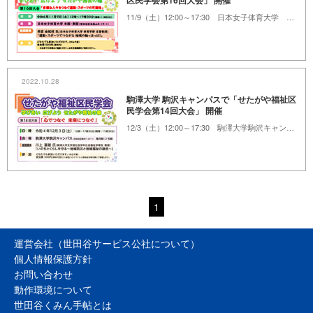
区民学会第16回大会」 開催
11/9（土）12:00～17:30 日本女子体育大学 本館・東館
2022.10.28
駒澤大学 駒沢キャンパスで「せたがや福祉区
民学会第14回大会」 開催
12/3（土）12:00～17:30 駒澤大学駒沢キャンパス 種月館（3号館）
1
運営会社（世田谷サービス公社について）
個人情報保護方針
お問い合わせ
動作環境について
世田谷くみん手帖とは