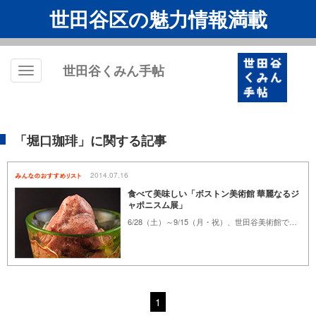
世田谷区の魅力情報満載
世田谷くみん手帖
Toggle
navigation
「堀口珈琲」に関する記事
2014.07.16
食べて美味しい「ボストン美術館 華麗なるジ
ャポニスム展」
6/28（土）～9/15（月・祝）、世田谷美術館では「ボストン美術館 華麗なるジャポニスム展―印象派を魅了した日本の美」が開催。会期中、ボストン名産のクランベリーを使ったオリジナルメニューが味わえるお店をご紹介。クランベリーを使ったメニューは見た目も美しく、各店舗ならではのこだわりと工夫が味わえます。どの店舗も美術館からはバス1本で移動できる上、入場券の半券を利用したサービスも展開。華麗なジャポニスムを鑑賞したあとは、日本の美を味わってみませんか。
1