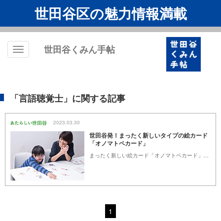
世田谷区の魅力情報満載
世田谷くみん手帖
Toggle
navigation
「言語聴覚士」に関する記事
2023.03.30
世田谷発！まったく新しいタイプの絵カード
「オノマトペカード」
まったく新しい絵カード「オノマトペカード」が、子どもの発語に悩みを抱えている家庭や、子どもの発達を支援している言語聴覚士などの専門職の方々、療育施設などから注目されています。この「オノマトペカード」は、長年子どもたちの言語・コミュニケーションの発達支援に従事している言語聴覚士の石上志保先生が考案したものです。
1