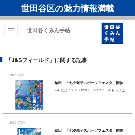
世田谷区の魅力情報満載
世田谷くみん手帖
Toggle
navigation
「J&Sフィールド」に関する記事
2026.06.23
給田 「七夕親子スポーツフェスタ」開催
7/4（土）10:00～13:00 J&Sフィールド 人工芝グラウンド
2025.07.01
給田 「七夕親子スポーツフェスタ」開催