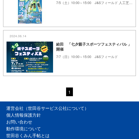
7/5（土）10:00～15:00 J&Sフィールド 人工芝グラウンド
2024.06.14
給田 「七夕親子スポーツフェスティバル 」
開催
7/7（日）10:00～15:00 J&Sフィールド
1
運営会社（世田谷サービス公社について）
個人情報保護方針
お問い合わせ
動作環境について
世田谷くみん手帖とは