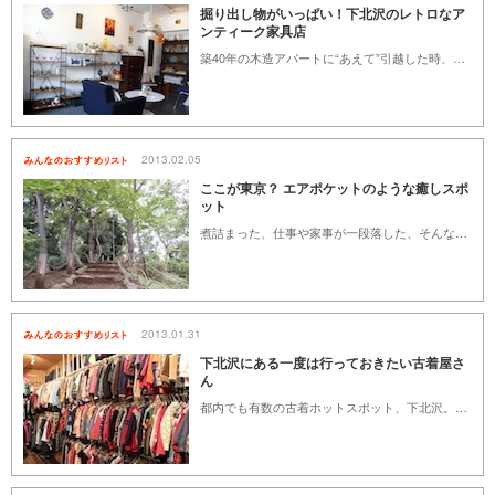
掘り出し物がいっぱい！下北沢のレトロなア
ンティーク家具店
築40年の木造アパートに“あえて”引越した時、昭和初期の内装に似合う家具を探し求めて毎日のように古道具屋＆アンティークショップに通いつめていました。おしゃれな新品家具が目黒通りで揃うとしたら、下北沢は味わい深いアンティーク家具のメッカ。北欧ヴィンテージから大正〜昭和期の古道具まで、素晴らしい値打ちのものが掘り出し価格で見つかるはず！店主さんの愛とこだわりが詰まった、個性派のお店が揃います。量産品ではない、長く使われた道具の持つあたたかさを求める人にはぜひ足を運んでほしい！
2013.02.05
ここが東京？ エアポケットのような癒しスポ
ット
煮詰まった、仕事や家事が一段落した、そんな時は気分を変えるためにちょっとだけ、「ほっ」とできる場所に“逃避”したくなりませんか？ わざわざ遠くに行かずとも、ご近所で都会の喧騒から解放されたらうれしいですよね。花を愛で、緑に癒され、足元を見れば木の実がたくさん転がっている…。ここ、本当に東京？と思える、エアポケットのような場所をご紹介します。
2013.01.31
下北沢にある一度は行っておきたい古着屋さ
ん
都内でも有数の古着ホットスポット、下北沢。しかしお店の数が多すぎて結局どこに行けばいいのか分からず、せっかくの良いお店を見逃してしまってる方も多いのではないでしょうか。そこで、一度は行っておきたいおすすめの古着屋さんをご紹介します。