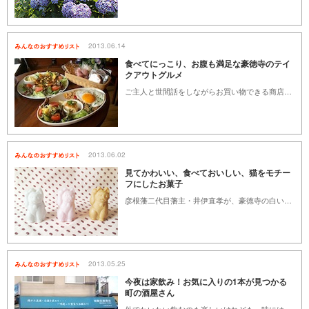
2013.06.14
食べてにっこり、お腹も満足な豪徳寺のテイ
クアウトグルメ
ご主人と世間話をしながらお買い物できる商店もあれば、小さなカフェや隠れ家的な飲み処もちらほらオープン。豪徳寺は懐かしさと新しさが融合した、楽しい変化を遂げつつあるように思います。そんな豪徳寺の今を象徴し、そして絶品メニューがテイクアウトできるスポットをご紹介します。
2013.06.02
見てかわいい、食べておいしい、猫をモチー
フにしたお菓子
彦根藩二代目藩主・井伊直孝が、豪徳寺の白い猫（たま）に助けられたのは、ご存じの方も多いでしょう。彦根城のキャラクター「ひこにゃん」のモデルになったのも、豪徳寺の猫だと言われています。その猫にちなんで経堂、山下、豪徳寺駅周辺には猫をモチーフにした商品や、飲食店でも店内を、猫グッズで飾るお店がたくさんあります。そして豪徳寺商店街のキャラクターは「たまにゃん」という白い猫です。猫の商品がたくさんある中で、つい手にとってしまうのが、手ごろな価格の、猫をモチーフにしたお菓子。食べるのがもったいない！なんて思いながらも、ついパクリ。そんな、見てかわいい、食べておいしい、世田谷で買える猫をモチーフにしたお菓子をご紹介します。
2013.05.25
今夜は家飲み！お気に入りの1本が見つかる
町の酒屋さん