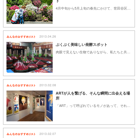
ト
4月中旬から5月上旬の春先にかけて、世田谷区では緑道や公園、様々な場所でつつじを楽しむことができます。春の暖かい日差しの中、色鮮やかなつつじと、青々とした新緑に包まれ、心地良い時間が過ごせるつつじの名所をご紹介します。
2013.04.26
ぶくぶく美味しい発酵スポット
肉眼で見えない生物でありながら、私たちと共存している「菌」。菌は、日本食の礎である発酵食品を美味しく作ってくれる微生物たちであり、この恵まれた日本人の食生活や健康にもっとも貢献してくれている生き物といっても過言ではありません。こだわった発酵食品を通じて世田谷区の食卓を美味しく、安全にしてくれる選りすぐりのお店を紹介します。その目に見えないちいさな世田谷区民とともに、和気あいあいと暮らしましょう！
2013.02.08
ARTが人を繋げる、そんな瞬間に出会える場
所
「ART」って呼ばれているモノがあって、それを見て感動したり考えたりする機会があって、感動したことや考えたことを共有する喜びももらえちゃう。絵、デザイン、服、音楽。ジャンルはまだまだいっぱいあるけれど「ART」って何？ いやいや、そんなことを考えるよりも、感じられる場所を探すことをオススメします。世田谷ならではの親しみやすさは「ART」の場でも発揮されてるんです。
2013.02.07