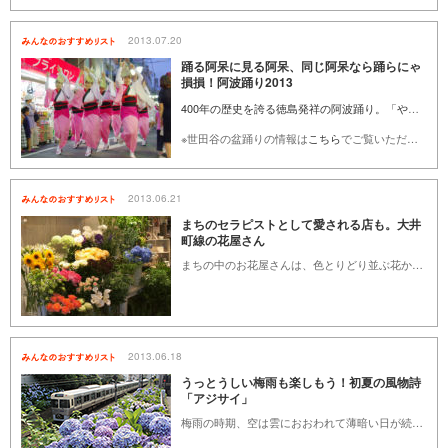
2013.07.20
踊る阿呆に見る阿呆、同じ阿呆なら踊らにゃ
損損！阿波踊り2013
400年の歴史を誇る徳島発祥の阿波踊り。「やっとさー、やっとやっと」のかけ声で、笛と三味線、締太鼓にあわせて街を勇猛に、時には滑稽に踊る男踊りと、網笠を深く被り艶っぽさが魅力の女踊りが街を練り歩きます。観客も飛び入り参加できる気軽さも魅力。「踊る阿呆に見る阿呆、同じ阿呆なら踊らにゃ損損」な阿波踊り、世田谷で開催される阿波踊りを紹介します。
※世田谷の盆踊りの情報は
こちら
でご覧いただけます。
2013.06.21
まちのセラピストとして愛される店も。大井
町線の花屋さん
まちの中のお花屋さんは、色とりどり並ぶ花から季節を感じさせてくれたり、暮らしに彩りを与えてくれたり、私たちの日常を温かくさせてくれる存在です。大切な人へのプレゼントに、自分へのささやかなご褒美に。そんな気持ちまでも包んで運んでくれる花屋さん。そんな幸せな花々を取り揃える、大井町線にあるこだわりのお花屋さんを紹介します。
2013.06.18
うっとうしい梅雨も楽しもう！初夏の風物詩
「アジサイ」
梅雨の時期、空は雲におおわれて薄暗い日が続き、どんより気分になることが多いものです。こんな季節だからこそ、鮮やかに咲くアジサイに目を向けてみませんか。アジサイは、咲き始めの頃は白く、次第に色が変わっていくことから「七変化」とも呼ばれる花です。外出するのもおっくうな雨の日でも、あえてアジサイ観賞に出かけてみるのはいかがでしょう。