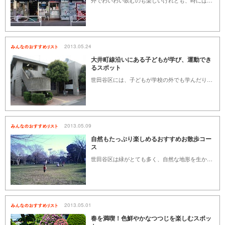
外でわいわい飲むのも楽しいけれども、時にはおうちで好きなおつまみを作って、時間を気にせずにゆっくりお酒を飲みたいな、なんて日もありますよね。そんな時に、ご近所においしい日本酒や焼酎、ワインなどが手に入るお店があれば言うことなし！お気に入りの1本に出会える、町の酒屋さんをご紹介します。
2013.05.24
大井町線沿いにある子どもが学び、運動でき
るスポット
世田谷区には、子どもが学校の外でも学んだり、運動のできる施設が充実しています。今回紹介する大井町線沿いにある図書館や体育館、児童館は、子どもの他にも地域の人々が利用している施設で、地域の交流の場にもなっています。元気な子ども達と一緒に利用してみてはいかがでしょうか。
2013.05.09
自然もたっぷり楽しめるおすすめお散歩コー
ス
世田谷区は緑がとても多く、自然な地形を生かした公園などがたくさんあります。時間を忘れてのんびり歩くのはもちろん、少しの時間でも楽しめるのがお散歩の良いところ。お散歩が大好きな子どもと、いろんな場所をお散歩してきました。自然の中にいると、おおらかな気持ちになれますし、心も安らぎます。家族でのお散歩はもちろん、友人とのお散歩にもオススメできるアクセスの良いスポットを紹介します。
2013.05.01
春を満喫！色鮮やかなつつじを楽しむスポッ