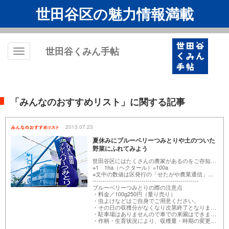
世田谷区の魅力情報満載
世田谷くみん手帖
Toggle
navigation
「みんなのおすすめリスト」に関する記事
2013.07.23
夏休みにブルーベリーつみとりや土のついた
野菜にふれてみよう
世田谷区にはたくさんの農家があるのをご存知でしょうか？世田谷区の農地面積や農家戸数は、23区内では練馬区に次いで2番目の規模なのです。さらにその約8割の農家は、50a(アール※1)未満の小規模経営のため、特定の農産物を大量に生産し、市場に出荷するのではなく、個人直売所やJAの共同直売所などで販売しています。直売所があることはご近所には知られていても、それ以外は、農地の存在すら知らない方も多いのではないでしょうか。都市型”地産地消”を体験できる世田谷の農家めぐりをしてみませんか？今後季節ごとにおすすめの情報をご紹介していきます。
※1 1ha（ヘクタール）=100a
※文中の数値は区発行の「せたがや農業通信」を参照しました。
----------------------------------------------------
ブルーベリーつみとりの際の注意点
・料金／100g250円（量り売り）
・虫よけなどはご自身でご用意ください。
・その日の収穫分がなくなり次第終了となります。
・駐車場はありませんので車での来園はできません。
・作柄・生育状況により、収穫量・時期の変更があります。詳しくは、各農園にお問い合わせください。せたがやコール：03-5432-3333