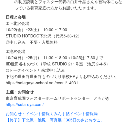
の制度説明とフォスター代表の白井千晶さんや被写体にもな
っている養育家庭の方からお話いただきます。
日程と会場
➀下北沢会場
10/22(金）~23(土) 10:00 ~17:00
STUDIO HOTDOG下北沢（代沢5-36-12）
◎申し込み 不要・入場無料
➁池尻会場
10/24(日）~25(月) 11:30 ~18:00 ※10/25は17:30まで
IID世田谷ものづくり学校 STUDIO 211号室（池尻 2-4-5）
◎トークイベントと来場申し込み
下記の世田谷世田谷ものづくり学校HPよりお申込みください。
https://setagaya-school.net/event/14931
主催・お問合せ
東京育成園フォスターホームサポートセンター ともがき
https://seta-oya.com/
お知らせ・イベント情報
くみん手帖イベント情報局
【終了】下北沢・池尻 写真展「365日のさとおやこ」