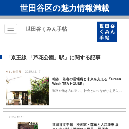
世田谷区の魅力情報満載
世田谷くみん手帖
Toggle
navigation
「京王線 「芦花公園」駅」に関する記事
2025.12.17
粕谷 若者の居場所と未来を支える「Green
Witch TEA HOUSE」
進路や働き方に迷い、社会とのつながりを見失いやすい若い世代。そんな“空白の時間”にそっと寄り添う場所が、芦花公園近くにあります。親しみやすいカフェに訪れる、その小さな一歩が、未来への扉に変わる。Green Witch TEA HOUSE（グリーン ウィッチ ティー ハウス）の取り組みをご紹介します。
2024.12.13
世田谷文学館 漫画家・森薫と入江亜季 展 ―