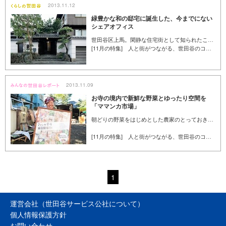
2013.11.12
緑豊かな和の邸宅に誕生した、今までにない
シェアオフィス
世田谷区上馬。閑静な住宅街として知られたこの場所で、今までにないシェアオフィスが生まれました。「THE FORUM 世田谷」と名付けられたその場所は、鳥の声や風の音が聞こえ、まるで別荘のような佇まい。広大な庭、和モダンなしつらえ……従来のオフィス環境とは異なる独特の空間は、どのようにして生まれたのでしょうか。運営しているシェアカンパニーの前川佳美さんと、入居者であるアースケイプの荒木宗一郎さんに話を伺いました。
[11月の特集] 人と街がつながる、世田谷のコミュニティ
2013.11.09
お寺の境内で新鮮な野菜とゆったり空間を
「ママンカ市場」
朝どりの野菜をはじめとした農家のとっておきの品々や、おいしいお菓子、お惣菜や雑貨が並ぶママンカ市場。毎月第4日曜日に開催し、4年目を迎えた小さな市場は、確かに人々の生活に根づいているようです。秋晴れの気持ちのよい日に、下北沢の会場へ足を運びました。（くみん手帖ライター／小野民）
[11月の特集] 人と街がつながる、世田谷のコミュニティ
1
運営会社（世田谷サービス公社について）
個人情報保護方針
お問い合わせ