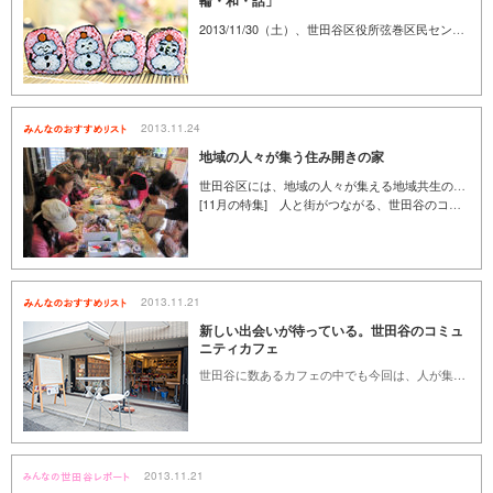
輪・和・話」
2013/11/30（土）、世田谷区役所弦巻区民センターで行われた「食でつながる輪・和・話」主催のイベントに参加してきました。これは、食のワークショップを通して高齢者や若者の交流の場を作りたいと始まった集まりで、今回は70歳を超える男性から20代の女性まで、幅広い年齢の方が集まり、皆で飾り巻き寿司づくりに挑戦しました。飾り巻き寿司初体験の私も行ってきました！（くみん手帖編集部／山本多恵子）
2013.11.24
地域の人々が集う住み開きの家
世田谷区には、地域の人々が集える地域共生のいえが多くあります。料理や本をテーマにした集いや、親子で参加できたり、高齢者の方が集まる会など、どこも気軽に参加することができます。住み開きのいえをきっかけに、さらに世田谷の暮らしの居心地がよくなっていく。そんなヒントがつまっているようです。素敵な住み開きのいえを紹介します。（くみん手帖編集部／岩﨑雅美）
[11月の特集] 人と街がつながる、世田谷のコミュニティ
2013.11.21
新しい出会いが待っている。世田谷のコミュ
ニティカフェ
世田谷に数あるカフェの中でも今回は、人が集まり、コミュニケーションが生まれるおもしろい仕かけを用意したコミュニティカフェを三軒紹介します。お店によって個性は様々。新しい出会いが欲しいとき、ちょっと刺激がほしい時、気軽にふらっと立ち寄ってみてはいかがでしょうか。（くみん手帖ライター／小野美由紀）
2013.11.21