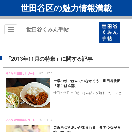
世田谷区の魅力情報満載
世田谷くみん手帖
Toggle
navigation
「2013年11月の特集」に関する記事
2013.12.10
土曜の朝ごはんでつながろう！世田谷代田
「朝ごはん部」
世田谷代田で「朝ごはん部」が始まった！？ということで、さっそく参加してみることに。朝ごはん部を友人と企画したという大池えりかさんは、「地域とのつながりをつくりたい」と語ります。 （世田谷くみん手帖編集部／増村江利子）
2013.11.30
ご近所づきあいが生まれる「食でつながる