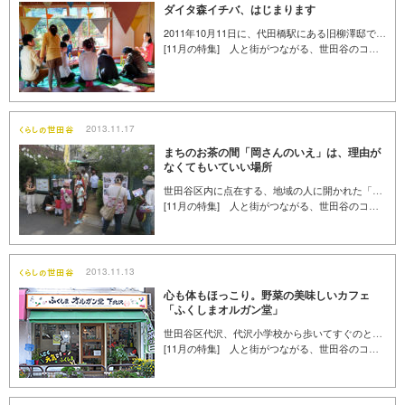
ダイタ森イチバ、はじまります
2011年10月11日に、代田橋駅にある旧柳澤邸で、竹で万華鏡を作る竹キャンプイベントが行われました。これは、ものこと祭りをしかけたメンバーによる世田谷で森とつながるあたらしいプロジェクトの一環です。そのようすをレポートします。（世田谷くみん手帖編集部／岩﨑雅美）
[11月の特集] 人と街がつながる、世田谷のコミュニティ
2013.11.17
まちのお茶の間「岡さんのいえ」は、理由が
なくてもいていい場所
世田谷区内に点在する、地域の人に開かれた「地域共生のいえ」。さまざまな目的や想いを持って運営されている施設は、現在13ヵ所にもなります。その中で今回紹介するのは「岡さんのいえ TOMO」。設立初期から携わってきた運営メンバー「見守り隊員」の方々にお話をうかがいました。
[11月の特集] 人と街がつながる、世田谷のコミュニティ
2013.11.13
心も体もほっこり。野菜の美味しいカフェ
「ふくしまオルガン堂」
世田谷区代沢、代沢小学校から歩いてすぐのところにコミュニティー＆オーガニックカフェ「ふくしまオルガン堂 下北沢」があります。福島県のお米と野菜でつくられた「ふくしま定食」が人気で、リピーターが後を絶たないのだとか。カフェの店長阿部直実さんは、「福島と東京、人と人とを結びたい」と話します。
[11月の特集] 人と街がつながる、世田谷のコミュニティ