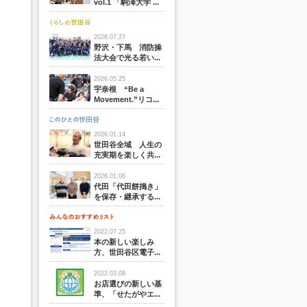
vol.1 「駒澤大学 ...
2026.07.27
野沢・下馬 消防操
法大会で光る若い...
2026.05.25
宇奈根 “Be a
Movement.”リコ...
2026.01.14
世田谷全域 人生の
充実期を楽しく共...
2026.01.06
代田「代田餅搗き」
を保存・継承する...
2022.07.25
本の新しい楽しみ
方、世田谷区電子...
2022.03.08
お店選びの新しい基
準、「せたがやエ...