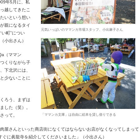
09年5月に、私
引っ越してきたこ
りたいという想い
介が親になるタイ
元気いっぱいのママンカ市場スタッフ、小出麻子さん
すい町”につい
（小出さん）
Qa（ママン
をつくりながら子
と、下北沢には、
外と少ないことに
つくろう、まずは
みました（笑）。
さって。
「ママンカ文庫」は自由に絵本を貸し借りできる
肉屋さんといった商店街になくてはならないお店がなくなってしまって
すぐに眞龍寺を紹介してくださいました」（小出さん）