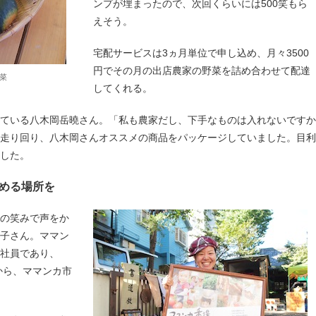
ンプが埋まったので、次回くらいには500笑もら
えそう。
宅配サービスは3ヵ月単位で申し込め、月々3500
円でその月の出店農家の野菜を詰め合わせて配達
菜
してくれる。
ている八木岡岳曉さん。「私も農家だし、下手なものは入れないですか
走り回り、八木岡さんオススメの商品をパッケージしていました。目利
した。
める場所を
面の笑みで声をか
麻子さん。ママン
社員であり、
から、ママンカ市