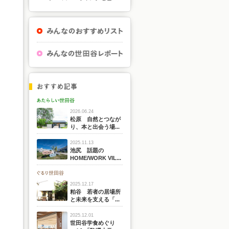
2026.06.24
松原 自然とつなが
り、本と出会う場...
2025.11.13
池尻 話題の
HOME/WORK VIL...
2025.12.17
粕谷 若者の居場所
と未来を支える「...
2025.12.01
世田谷学食めぐり