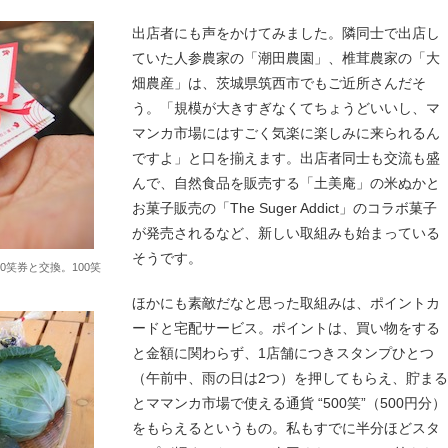
出店者にも声をかけてみました。隣同士で出店し
ていた人参農家の「潮田農園」、椎茸農家の「大
畑農産」は、茨城県筑西市でもご近所さんだそ
う。「規模が大きすぎなくてちょうどいいし、マ
マンカ市場にはすごく気楽に楽しみに来られるん
ですよ」と口を揃えます。出店者同士も交流も盛
んで、自然食品を販売する「土美庵」の米ぬかと
お菓子販売の「The Suger Addict」のコラボ菓子
が発売されるなど、新しい取組みも始まっている
そうです。
0笑券と交換。100笑
ほかにも素敵だなと思った取組みは、ポイントカ
ードと宅配サービス。ポイントは、買い物をする
と金額に関わらず、1店舗につきスタンプひとつ
（午前中、雨の日は2つ）を押してもらえ、貯まる
とママンカ市場で使える通貨 “500笑”（500円分）
をもらえるというもの。私もすでに半分ほどスタ