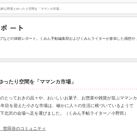
新鮮な野菜とゆったり空間を「ママンカ市場」
プなどの体験レポート。くみん手帖編集部およびくみんライターが参加した感想や
ゆったり空間を「ママンカ市場」
のとっておきの品々や、おいしいお菓子、お惣菜や雑貨が並ぶママンカ
4年目を迎えた小さな市場は、確かに人々の生活に根づいているようで
下北沢の会場へ足を運びました。（くみん手帖ライター／小野民）
る、世田谷のコミュニティ