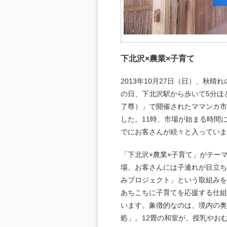
下北沢×農業×子育て
2013年10月27日（日）、秋晴
の日、下北沢駅から歩いて5分ほ
了尊）」で開催されたママンカ
した。11時、市場が始まる時間
でにお客さんが続々と入っていま
「下北沢×農業×子育て」がテー
場、お客さんには子連れが目立
みプロジェクト」という取組み
あちこちに子育てを応援する仕
います。象徴的なのは、境内の奥
処」。12畳の和室が、授乳やお