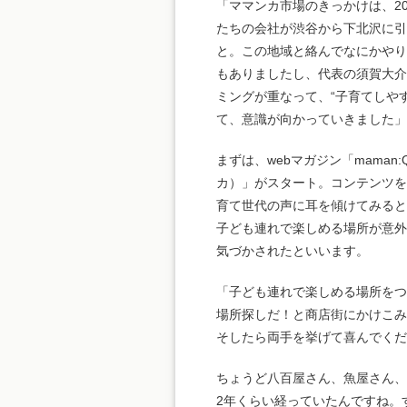
「ママンカ市場のきっかけは、20
たちの会社が渋谷から下北沢に
と。この地域と絡んでなにかや
もありましたし、代表の須賀大
ミングが重なって、“子育てしや
て、意識が向かっていきました」
まずは、webマガジン「maman:
カ）」がスタート。コンテンツ
育て世代の声に耳を傾けてみる
子ども連れで楽しめる場所が意
気づかされたといいます。
「子ども連れで楽しめる場所を
場所探しだ！と商店街にかけこ
そしたら両手を挙げて喜んでくだ
ちょうど八百屋さん、魚屋さん、
2年くらい経っていたんですね。