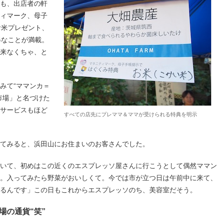
にも、出店者の軒
ティマーク、母子
お米プレゼント、
得なことが満載。
て来なくちゃ、と
みて“ママンカ＝
市場」と名づけた
、サービスもほど
すべての店先にプレママ＆ママが受けられる特典を明示
てみると、浜田山にお住まいのお客さんでした。
いて、初めはこの近くのエスプレッソ屋さんに行こうとして偶然ママン
。入ってみたら野菜がおいしくて。今では市が立つ日は午前中に来て、
いるんです」この日もこれからエスプレッソのち、美容室だそう。
場の通貨“笑”