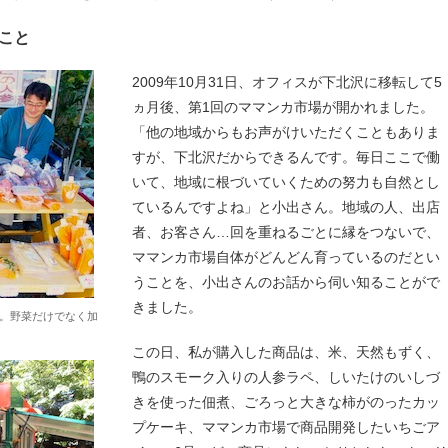
こと
2009年10月31日、オフィスが下北沢に移転して5
ヵ月後、第1回のママンカ市場が開かれました。
「他の地域からもお声がけいただくこともありま
すが、下北沢だからできるんです。毎日ここで働
いて、地域に根づいていくための努力も自然とし
ているんですよね」と小出さん。地域の人、出店
者、お客さん…回を重ねるごとに縁をつないで、
ママンカ市場自体がどんどん育っているのだとい
うことを、小出さんのお話から伺い知ることがで
きました。
。野菜だけでなく加
この日、私が購入した商品は、米、天然もずく、
鴨のスモーク入りの人参ラペ、しいたけのいしづ
きを使った佃煮、ごろっと大きな柿がのったカッ
プケーキ、ママンカ市場で商品開発したいちごア