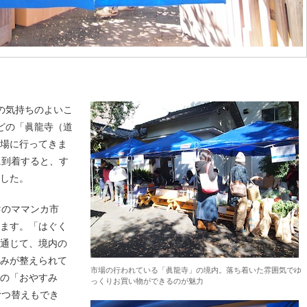
れの気持ちのよいこ
どの「眞龍寺（道
市場に行ってきま
に到着すると、す
した。
マのママンカ市
ちます。「はぐく
を通じて、境内の
組みが整えられて
市場の行われている「眞龍寺」の境内。落ち着いた雰囲気でゆ
の「おやすみ
っくりお買い物ができるのが魅力
むつ替えもでき