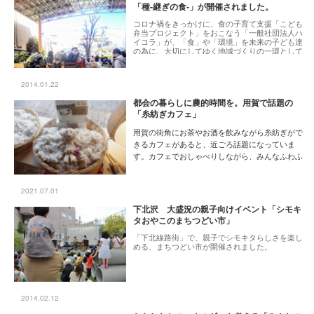
「種‐継ぎの食‐」が開催されました。
コロナ禍をきっかけに、食の子育て支援「こども
弁当プロジェクト」をおこなう「一般社団法人ハ
イコラ」が、「食」や「環境」を未来の子ども達
の為に、大切にしてゆく地域づくりの一環として
主催したイベントをレポートします。
2014.01.22
都会の暮らしに農的時間を。用賀で話題の
「糸紡ぎカフェ」
用賀の街角にお茶やお酒を飲みながら糸紡ぎがで
きるカフェがあると、近ごろ話題になっていま
す。カフェでおしゃべりしながら、みんなふわふ
わの綿から糸を紡いでいるというのです。どうし
てカフェで糸紡ぎ？という疑問と、ビールも飲め
るという誘いに心を惹かれ、お店を訪ねてみまし
2021.07.01
た。
下北沢 大盛況の親子向けイベント「シモキ
[1月の特集]暮らしをもっと素敵に！世田谷のもの
タおやこのまちつどい市」
づくり
「下北線路街」で、親子でシモキタらしさを楽し
める、まちつどい市が開催されました。
2014.02.12