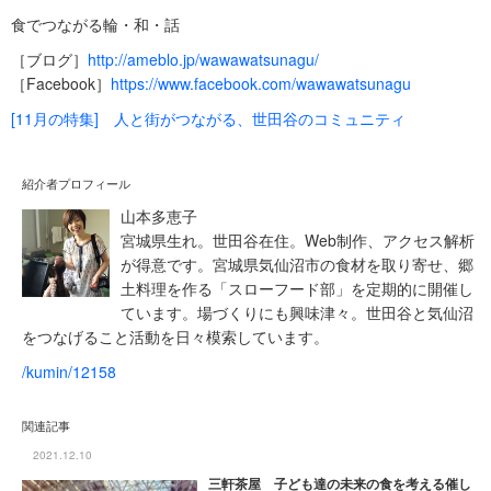
食でつながる輪・和・話
［ブログ］
http://ameblo.jp/wawawatsunagu/
［Facebook］
https://www.facebook.com/wawawatsunagu
[11月の特集] 人と街がつながる、世田谷のコミュニティ
紹介者プロフィール
山本多恵子
宮城県生れ。世田谷在住。Web制作、アクセス解析
が得意です。宮城県気仙沼市の食材を取り寄せ、郷
土料理を作る「スローフード部」を定期的に開催し
ています。場づくりにも興味津々。世田谷と気仙沼
をつなげること活動を日々模索しています。
/kumin/12158
関連記事
2021.12.10
三軒茶屋 子ども達の未来の食を考える催し