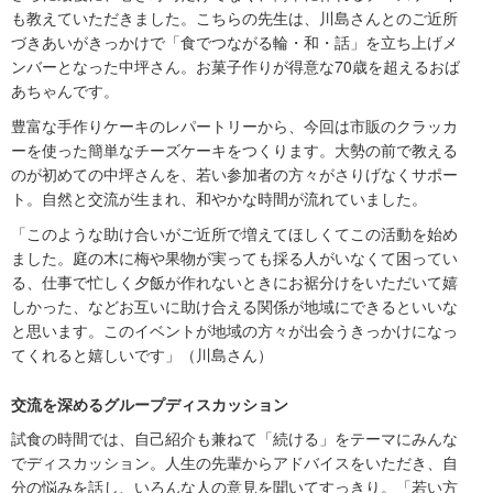
も教えていただきました。こちらの先生は、川島さんとのご近所
づきあいがきっかけで「食でつながる輪・和・話」を立ち上げメ
ンバーとなった中坪さん。お菓子作りが得意な70歳を超えるおば
あちゃんです。
豊富な手作りケーキのレパートリーから、今回は市販のクラッカ
ーを使った簡単なチーズケーキをつくります。大勢の前で教える
のが初めての中坪さんを、若い参加者の方々がさりげなくサポー
ト。自然と交流が生まれ、和やかな時間が流れていました。
「このような助け合いがご近所で増えてほしくてこの活動を始め
ました。庭の木に梅や果物が実っても採る人がいなくて困ってい
る、仕事で忙しく夕飯が作れないときにお裾分けをいただいて嬉
しかった、などお互いに助け合える関係が地域にできるといいな
と思います。このイベントが地域の方々が出会うきっかけになっ
てくれると嬉しいです」（川島さん）
交流を深めるグループディスカッション
試食の時間では、自己紹介も兼ねて「続ける」をテーマにみんな
でディスカッション。人生の先輩からアドバイスをいただき、自
分の悩みを話し、いろんな人の意見を聞いてすっきり。「若い方