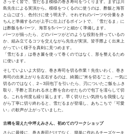
さっそく皆で、雪だるま模様の巻き寿司をつくります。まずは川
島先生による実演から。模様をつくるのに使うのは、酢飯と海苔
と山ごぼう、色付けに使う明太子。それぞれのパーツや分量をき
ちんと準備するのが上手に仕上げるポイントで、「雪だるま」に
は酢飯を8パーツ、海苔を5パーツと細かく準備します。
パーツが揃ったら、どのパーツがどのような役割を持っているの
か、組み立てるコツを交えながら先生が実演。皆手際よく出来上
がっていく様子を真剣に見つめます。
「雪だるま」は巻き簾を使って巻くのではなく、形を整えるため
に使います。
そしていよいよ大切な、巻き寿司を切る作業！先生いわく、巻き
寿司の出来上がりを左右するのは、綺麗に”米を切る”こと。一気に
切るのではなく、2～3回包丁を引いたら、刃についたご飯をふき
取り、手酢と言われる水と酢を合わせたもので包丁を濡らして切
る。これを何度も繰り返します。早く切りたい気持ちを我慢しな
がら丁寧に切り終わると、雪だるまが登場し、あちこちで「可愛
い」の歓声が上がっていました。
古稀を迎えた中坪えみさん、初めてのワークショップ
さらに最後に、巻き寿司だけでなく、簡単に作れるチーズケーキ