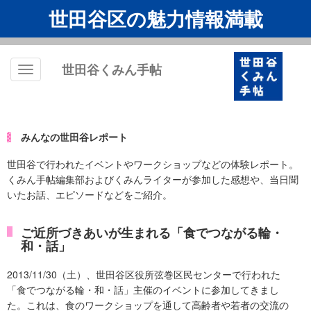
世田谷区の魅力情報満載
世田谷くみん手帖
Toggle
navigation
みんなの世田谷レポート
世田谷で行われたイベントやワークショップなどの体験レポート。
くみん手帖編集部およびくみんライターが参加した感想や、当日聞
いたお話、エピソードなどをご紹介。
ご近所づきあいが生まれる「食でつながる輪・
和・話」
2013/11/30（土）、世田谷区役所弦巻区民センターで行われた
「食でつながる輪・和・話」主催のイベントに参加してきまし
た。これは、食のワークショップを通して高齢者や若者の交流の