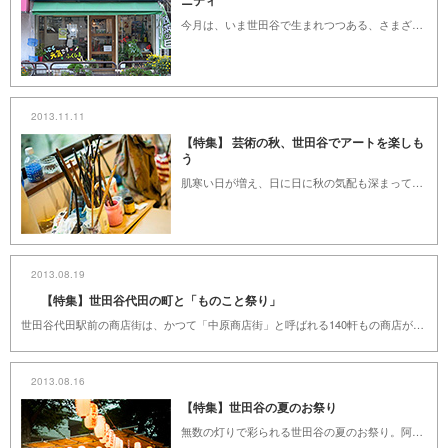
ニティ
今月は、いま世田谷で生まれつつある、さまざまなコミュニティの「場」をご紹介します。マルシェやオフィス、食堂、と形も目的もそれぞれですが、いずれもオープンで楽しい場です。歴史ある共生の家もあれば、今年始まったばかりの若いコミュニティも。面白そうだなぁと思ったものがあれば、あなたも足を運んでみませんか？
2013.11.11
【特集】 芸術の秋、世田谷でアートを楽しも
う
肌寒い日が増え、日に日に秋の気配も深まってきました。この季節、世田谷ではさまざまなアートイベントが行われます。今月の特集は“世田谷でアートを楽しむ”。イベント情報やアートを通した取り組みを一部ご紹介します。また、世田谷には、アートギャラリーやギャラリーカフェも沢山あり人々に愛されてきました。この季節、あなたもアートに触れてみませんか。
2013.08.19
【特集】世田谷代田の町と「ものこと祭り」
世田谷代田駅前の商店街は、かつて「中原商店街」と呼ばれる140軒もの商店が連なる大きな商店街でした。その頃の賑わいを取り戻そうと昨年から始まったのが「世田谷代田ものこと祭り」です。このイベントをきっかけに、世田谷代田の町を中心に、大きな人のつながりができ始めているもよう。 第2回目の開催に際して「世田谷代田の町とものこと祭り」を特集します。8月25日は世田谷代田でその活気を感じてみてください。
2013.08.16
【特集】世田谷の夏のお祭り
無数の灯りで彩られる世田谷の夏のお祭り。阿波踊りに盆踊り、花火大会と毎年数多くのお祭りが催されます。 どのお祭りも、この土地を大切に思い、助け合って暮らそうとする人々の思いで実現しているものばかり。年に一度の浴衣をまとって、地元のお祭りに出かけてみませんか。