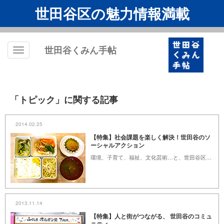
世田谷区の魅力情報満載
世田谷くみん手帖
Toggle
navigation
「トピック」に関する記事
2014.02.25
【特集】社会課題を楽しく解決！世田谷のソ
ーシャルアクション
環境、子育て、福祉、文化芸術…と、世田谷区にはあらゆるジャンルで活動する団体があります。NPO法人だけでも492(*)、任意団体も合わせると、その数2万にものぼります。行政に頼らず自分たちの手で社会課題を楽しく解決しようとする試みに歴史があるのも、このエリアの特徴。長く続いてきた活動や若い世代のユニークな活動をご紹介します。 （*=2014年1月31日時点）
2013.11.14
【特集】人と街がつながる、 世田谷のコミュ