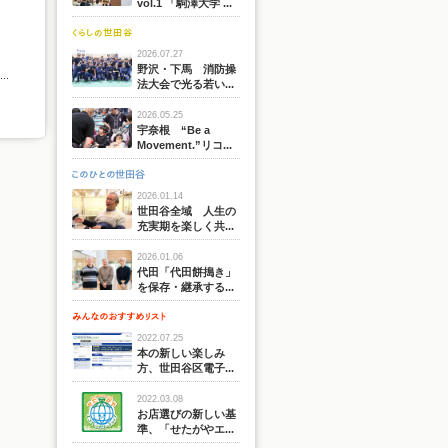
vol.1 「駒澤大学 ...
2026.07.27
野沢・下馬 消防操
.
法大会で光る若い...
2026.05.25
宇奈根 “Be a
Movement.”リコ...
2026.01.14
世田谷全域 人生の
充実期を楽しく共...
2026.01.06
代田「代田餅搗き」
を保存・継承する...
2022.07.25
本の新しい楽しみ
方、世田谷区電子...
2022.03.08
お店選びの新しい基
準、「せたがやエ...