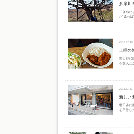
多摩川
「きぬた
た“原っ
2013.12.10
土曜の
世田谷代
を友人と
2013.11.21
新しい
世田谷に
を用意し