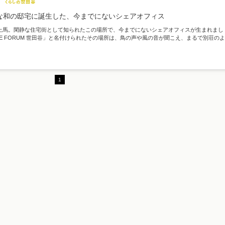
な和の邸宅に誕生した、今までにないシェアオフィス
上馬。閑静な住宅街として知られたこの場所で、今までにないシェアオフィスが生まれまし
E FORUM 世田谷」と名付けられたその場所は、鳥の声や風の音が聞こえ、まるで別荘のよ..
1