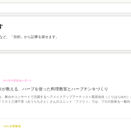
など、「目的」から記事を探せます。
ロが教える、ハーブを使った料理教室とハーブチンキづくり
告、舞台やコンサートで活躍するヘアメイクアップアーティスト栗原由佳（くりはらゆか）
イリスト三浦千里（みうらちさと）さんのユニット「ファリィ」では、プロの技術を一般向..