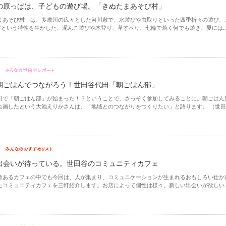
の原っぱは、子どもの遊び場。「きぬたまあそび村」
まあそび村」は、多摩川の広々とした河川敷で、水遊びや虫取りといった四季折々の遊び、
ぱ”という特性を生かした、泥んこ遊びや木登り、草すべり、七輪で焼く何でも焼き、夏には..
朝ごはんでつながろう！世田谷代田「朝ごはん部」
田で「朝ごはん部」が始まった！？ということで、さっそく参加してみることに。朝ごはん
企画したという大池えりかさんは、「地域とのつながりをつくりたい」と語ります。 （世田..
出会いが待っている。世田谷のコミュニティカフェ
数あるカフェの中でも今回は、人が集まり、コミュニケーションが生まれるおもしろい仕か
たコミュニティカフェを三軒紹介します。お店によって個性は様々。新しい出会いが欲しい..