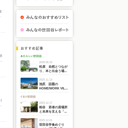
ま
.
部
.
2026.06.24
松原 自然とつなが
り、本と出会う場...
2025.11.13
池尻 話題の
HOME/WORK VIL...
け
2025.12.17
.
粕谷 若者の居場所
と未来を支える「...
2025.12.01
世田谷学食めぐり