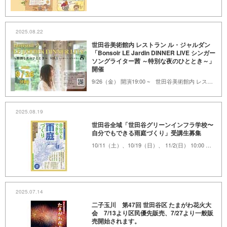
2025.08.22
世田谷美術館内 レストラン ル・ジャルダン
「Bonsoir LE Jardin DINNER LIVE シンガー
ソングライター茜 ～特別な夜のひととき～」
開催
9/26（金） 開演19:00 ~ 世田谷美術館内 レストラン ル・ジャルダン
2025.08.19
世田谷全域「世田谷グリーンインフラ学校〜
自分でもできる雨庭づくり」受講生募集
10/11（土）、10/19（日）、 11/2(日） 10:00 ～17:00 ビジターセンター他
2025.07.14
二子玉川 第47回 世田谷区 たまがわ花火大
会 7/13より区民優先販売、7/27より一般販
売開始されます。