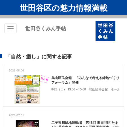
世田谷区の魅力情報満載
世田谷くみん手帖
Toggle
navigation
「自然・癒し」に関する記事
2026.08.06
烏山区民会館 「みんなで考える緑地づくり
フォーラム」開催
8/23（日） 13:00～15:00 烏山区民会館 ホール
2026.07.01
二子玉川緑地運動場「第48回 世田谷区 たま