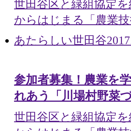
世田谷区と緑組協定を
からはじまる「農業技術
あたらしい世田谷
2017
参加者募集！農業を
れあう「川場村野菜
世田谷区と緑組協定を