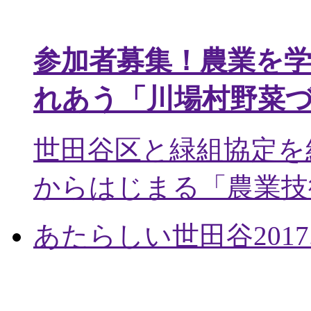
参加者募集！農業を
れあう「川場村野菜
世田谷区と緑組協定を
からはじまる「農業技術
あたらしい世田谷
2017