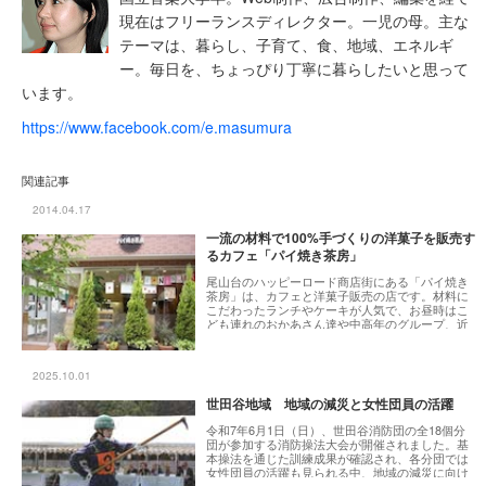
現在はフリーランスディレクター。一児の母。主な
テーマは、暮らし、子育て、食、地域、エネルギ
ー。毎日を、ちょっぴり丁寧に暮らしたいと思って
います。
https://www.facebook.com/e.masumura
関連記事
2014.04.17
一流の材料で100%手づくりの洋菓子を販売す
るカフェ「パイ焼き茶房」
尾山台のハッピーロード商店街にある「パイ焼き
茶房」は、カフェと洋菓子販売の店です。材料に
こだわったランチやケーキが人気で、お昼時はこ
ども連れのおかあさん達や中高年のグループ、近
所にお勤めの人で大賑わい。一見商店街にある普
通のカフェですが、実はここ、障害のある人が就
職や自立した生活を目指す、自立支援の作業所で
2025.10.01
もあるのです。ここで販売されている洋菓子は、
近くの「パイ焼き窯」という製造所でつくられて
世田谷地域 地域の減災と女性団員の活躍
いて、こちらもやはり就労支援事業所のひとつ。
今回はその「パイ焼き茶房」と「パイ焼き窯」を
令和7年6月1日（日）、世田谷消防団の全18個分
紹介します。
団が参加する消防操法大会が開催されました。基
本操法を通じた訓練成果が確認され、各分団では
女性団員の活躍も見られる中、地域の減災に向け
た活動が進められています。