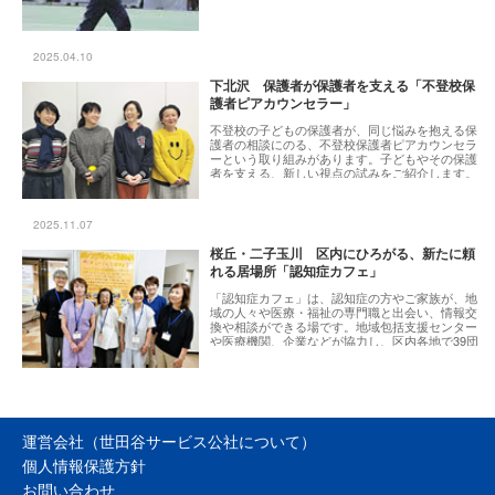
2025.04.10
下北沢 保護者が保護者を支える「不登校保
護者ピアカウンセラー」
不登校の子どもの保護者が、同じ悩みを抱える保
護者の相談にのる、不登校保護者ピアカウンセラ
ーという取り組みがあります。子どもやその保護
者を支える、新しい視点の試みをご紹介します。
2025.11.07
桜丘・二子玉川 区内にひろがる、新たに頼
れる居場所「認知症カフェ」
「認知症カフェ」は、認知症の方やご家族が、地
域の人々や医療・福祉の専門職と出会い、情報交
換や相談ができる場です。地域包括支援センター
や医療機関、企業などが協力し、区内各地で39団
体の登録があり（令和7年度現在）、それぞれが多
彩なスタイルで活動されています。今回は、桜丘
と二子玉川で開催されている2か所の認知症カフェ
の活動をご紹介します。
運営会社（世田谷サービス公社について）
個人情報保護方針
お問い合わせ