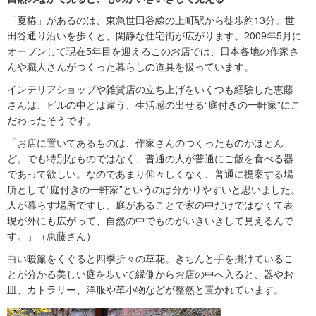
「夏椿」があるのは、東急世田谷線の上町駅から徒歩約13分。世
田谷通り沿いを歩くと、閑静な住宅街が広がります。2009年5月に
オープンして現在5年目を迎えるこのお店では、日本各地の作家さ
んや職人さんがつくった暮らしの道具を扱っています。
インテリアショップや雑貨店の立ち上げをいくつも経験した恵藤
さんは、ビルの中とは違う、生活感の出せる“庭付きの一軒家”にこ
だわったそうです。
「お店に置いてあるものは、作家さんのつくったものがほとん
ど。でも特別なものではなく、普通の人が普通にご飯を食べる器
であって欲しい。なのであまり仰々しくなく、普通に提案する場
所として“庭付きの一軒家”というのは分かりやすいと思いました。
人が暮らす場所ですし、庭があることで家の中だけではなくて表
現が外にも広がって、自然の中でものがいきいきして見えるんで
す。」（恵藤さん）
白い暖簾をくぐると四季折々の草花。きちんと手を掛けているこ
とが分かる美しい庭を歩いて縁側からお店の中へ入ると、器やお
皿、カトラリー、洋服や革小物などが整然と置かれています。