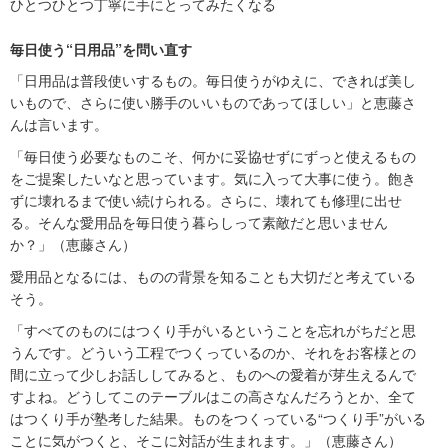
ひとつひとつ丁寧に手にとってみたくなる
毎日使う“日用品”を問い直す
「日用品は普段使いするもの。毎日使うがゆえに、できれば美し
いもので、さらに使い勝手のいいものであってほしい」と恵藤さ
んは言います。
「毎日使う必要なものこそ、何かに妥協せずにずっと使えるもの
をご提案したいなと思っています。気に入って大事に使う。飽き
ずに壊れるまで使い続けられる。さらに、壊れても修理に出せ
る。そんな愛用品を毎日使う暮らしって素敵だと思いません
か？」（恵藤さん）
愛用品となるには、ものの背景を知ることも大切だと考えている
そう。
「すべてのものにはつくり手がいるということを忘れがちだと思
うんです。どういう工程でつくっているのか、それをお客様との
間に立って少しお話ししてみると、ものへの愛着が芽生えるんで
すよね。どうしてこのテーブルはこの高さなんだろうとか、全て
はつくり手が塾考した結果。ものをつくっている“つくり手”がいる
ことに気がつくと、そこに対話が生まれます。」（恵藤さん）