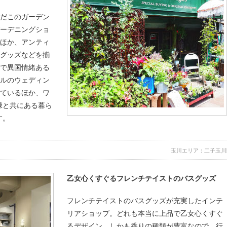
りだこのガーデン
ガーデニングショ
のほか、アンティ
アグッズなどを揃
ーで異国情緒ある
ナルのウェディン
しているほか、ワ
緑と共にある暮ら
す。
）
玉川エリア：二子玉川
乙女心くすぐるフレンチテイストのバスグッズ
フレンチテイストのバスグッズが充実したインテ
リアショップ。どれも本当に上品で乙女心くすぐ
るデザイン、しかも香りの種類が豊富なので、行