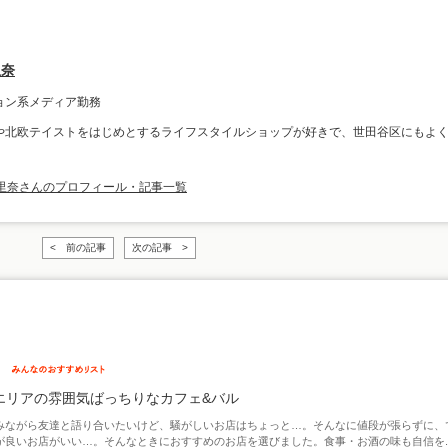
里奈
ョン系メディア勤務
や北欧テイストをはじめとするライフスタイルショップが好きで、世田谷区にもよ
。
里奈さんのプロフィール・記事一覧
< 前の記事
次の記事 >
エリアの雰囲気ばっちりなカフェ&バル
みながら友達と語り合いたいけど、騒がしいお店はちょっと…。そんなに値段が張らずに、
が良いお店がいい…。そんなときにおすすめのお店を選びました。食事・お酒の味も自信を..