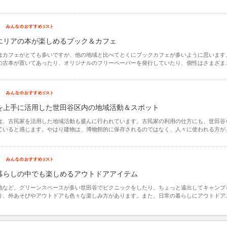
エリアの本が楽しめるブック＆カフェ
はカフェがとても多いですが、他の地域と比べてとくにブックカフェが多いように思います
の古本が置いてあったり、オリジナルのフリーペーパーを発行していたり、個性はさまざま..
を上手に活用した世田谷区内の地域活動＆スポット
は、古民家を活用した地域活動も盛んに行われています。古民家の利用の仕方にも、世田谷
ていると感じます。やはり建物は、博物館的に保存されるのではなく、人々に使われる方が..
暮らしの中でも楽しめるアウトドアアイテム
地など、グリーンスペースが多い世田谷でピクニックをしたり、ちょっと遠出してキャンプ
り、外あそびやアウトドアも色々な楽しみ方があります。また、日常の暮らしにアウトドア..