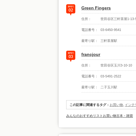
Green Fingers
住所：
世田谷区三軒茶屋1-13-
電話番号：
03-6450-9541
最寄り駅：
三軒茶屋駅
francjour
住所：
世田谷区玉川3-10-10
電話番号：
03-5491-2522
最寄り駅：
二子玉川駅
この記事に関連するタグ：
お買い物
,
インテ
みんなのおすすめリスト
お買い物
古本・雑貨