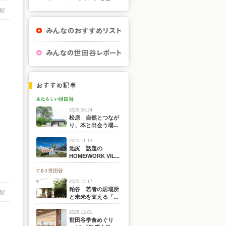
駅
2026.06.24
松原 自然とつなが
り、本と出会う場...
2025.11.13
池尻 話題の
HOME/WORK VIL...
2025.12.17
粕谷 若者の居場所
駅
と未来を支える「...
2025.12.01
世田谷学食めぐり