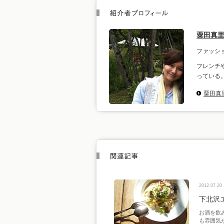
粟田真
ファッシ
フレンチ
っている
粟田真
2012.07.20
下北沢
お酒を飲
も雰囲気