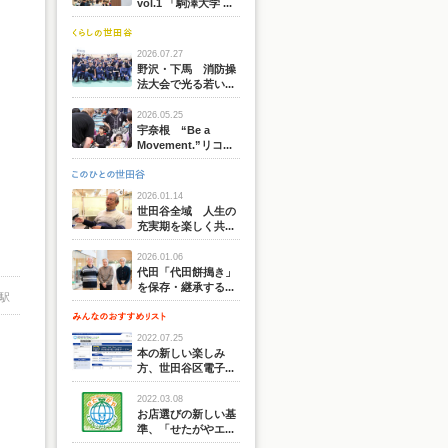
vol.1 「駒澤大学 ...
2026.07.27
野沢・下馬 消防操
法大会で光る若い...
2026.05.25
宇奈根 “Be a
Movement.”リコ...
2026.01.14
世田谷全域 人生の
充実期を楽しく共...
2026.01.06
代田「代田餅搗き」
を保存・継承する...
駅
2022.07.25
本の新しい楽しみ
方、世田谷区電子...
2022.03.08
お店選びの新しい基
準、「せたがやエ...