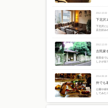
2012.10.02
下北沢
下北沢に
店主好み
2012.12.03
古民家
世田谷で
しさが出
2014.06.18
外でも
公園や緑
してみた