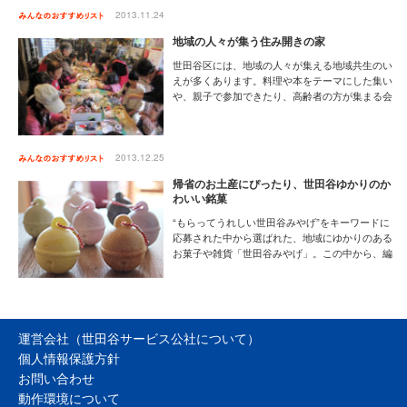
な、この公園は子どもの「宝物」がいっぱいで
2013.11.24
す。 ※なお、各プレーパークには休園日があるの
で、各自ホームページなどでチェックしてからお
地域の人々が集う住み開きの家
出かけください。
世田谷区には、地域の人々が集える地域共生のい
えが多くあります。料理や本をテーマにした集い
や、親子で参加できたり、高齢者の方が集まる会
など、どこも気軽に参加することができます。住
み開きのいえをきっかけに、さらに世田谷の暮ら
しの居心地がよくなっていく。そんなヒントがつ
まっているようです。素敵な住み開きのいえを紹
2013.12.25
介します。（くみん手帖編集部／岩﨑雅美）
帰省のお土産にぴったり、世田谷ゆかりのか
[11月の特集] 人と街がつながる、世田谷のコミ
わいい銘菓
ュニティ
“もらってうれしい世田谷みやげ”をキーワードに
応募された中から選ばれた、地域にゆかりのある
お菓子や雑貨「世田谷みやげ」。この中から、編
集部おすすめの、世田谷の名所や特色をテーマに
作られたお菓子を集めました。帰省のお土産に、
年末年始のご挨拶に、地元ならではのちょっと目
を引くお菓子を探している方におすすめの「世田
谷みやげ」です。 （くみん手帖編集部／山本多恵
運営会社（世田谷サービス公社について）
子）
個人情報保護方針
[12月の特集]人情も新しさも！商店街で元気にな
お問い合わせ
る買い物を
動作環境について