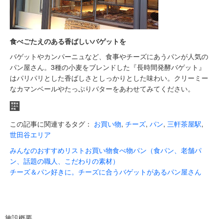
食べごたえのある香ばしいバゲットを
バゲットやカンパーニュなど、食事やチーズにあうパンが人気の
パン屋さん。3種の小麦をブレンドした『長時間発酵バゲット』
はパリパリとした香ばしさとしっかりとした味わい。クリーミー
なカマンベールやたっぷりバターをあわせてみてください。
この記事に関連するタグ：
お買い物
,
チーズ
,
パン
,
三軒茶屋駅
,
世田谷エリア
みんなのおすすめリスト
お買い物
食べ物
パン（食パン、老舗パ
ン、話題の職人、こだわりの素材）
チーズ＆パン好きに。チーズに合うバゲットがあるパン屋さん
施設概要