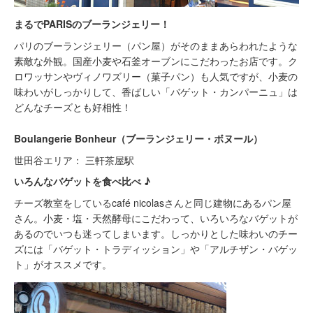
まるでPARISのブーランジェリー！
パリのブーランジェリー（パン屋）がそのままあらわれたような
素敵な外観。国産小麦や石釜オーブンにこだわったお店です。ク
ロワッサンやヴィノワズリー（菓子パン）も人気ですが、小麦の
味わいがしっかりして、香ばしい「バゲット・カンパーニュ」は
どんなチーズとも好相性！
Boulangerie Bonheur（ブーランジェリー・ボヌール）
世田谷エリア： 三軒茶屋駅
いろんなバゲットを食べ比べ ♪
チーズ教室をしているcafé nicolasさんと同じ建物にあるパン屋
さん。小麦・塩・天然酵母にこだわって、いろいろなバゲットが
あるのでいつも迷ってしまいます。しっかりとした味わいのチー
ズには「バゲット・トラディッション」や「アルチザン・バゲッ
ト」がオススメです。