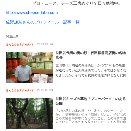
プロデュース。チーズ工房めぐりで日々勉強中。
http://www.cheese-labo.com
佐野加奈さんのプロフィール・記事一覧
関連記事
2013.08.16
世田谷代田の街の顔！代田駅前商店街の名物
店長
世田谷代田周辺の商店街は、かつて140もの店舗
が連なっていた大商店街でした。今では少なくな
りましたが、それでも代田の地域の顔となり代田
の人々とまちをつないでくれる魅力的な名物店長
がいます。世田谷代田駅周辺で8月25日に開催す
る「ものこと祭り2013」にも関わっている名物店
2012.08.09
長をご紹介します。
[ 8月の特集 世田谷代田の町
世田谷キッズの基地「プレーパーク」のある
と「ものこと祭り」]
公園
「いい感じの木の棒」や「泥んこのケーキ」と
か、「秘密基地」やら「冒険」だとか。子どもの
ころの憧れや夢中になってたこと。この場所で遊
んでいる子どもたちを見ていると、そんな思い出
が頭の中を一気に駆け巡ります。都会だけど自然
に近い『自分の責任で自由に遊ぶ』がモットー