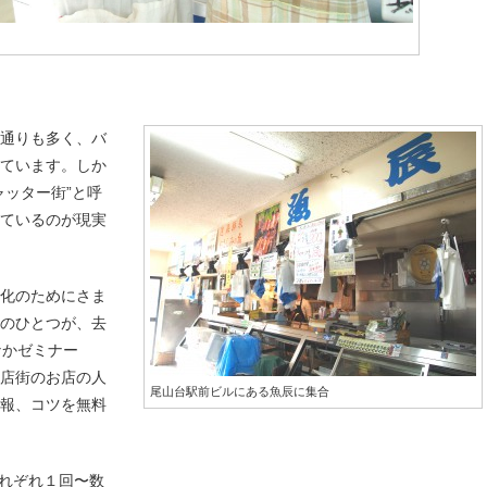
人通りも多く、バ
いています。しか
ャッター街”と呼
えているのが現実
性化のためにさま
そのひとつが、去
なかゼミナー
商店街のお店の人
尾山台駅前ビルにある魚辰に集合
情報、コツを無料
それぞれ１回〜数