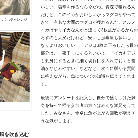
いしい。塩辛を作るなら今だね。青森で獲れるん
だけど、このイカがおいしいからマグロがやって
ろしにもチャレンジ
きて、有名な大間のマグロが獲れるんだ。スルメ
イカはヤリイカなんかと違って3枚皮があるからお
ろすのも大変だけれど、安いし漁獲量も多いし、
なりよりおいしい」「アジは3枚に下ろしたら骨の
部分は、一夜干しにするといいよ」「イカもアジ
も刺身にするときに細く切れ目を入れておくと醬
油がなじみやすい」などなど、次々に挙がる質問
に答えながら、魚についての知識を伝えてくれま
す。
最後にアンケートを記入し、自分で盛りつけた刺
身を持って帰る参加者の方々はみんな満足そうで
した。みなさん、食卓に魚が上がる回数が増えそ
うな気がします。
風を吹き込む