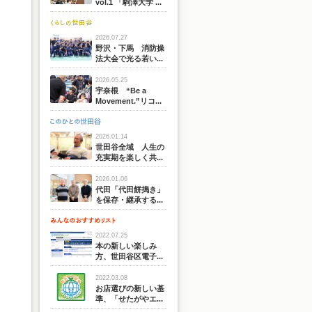
vol.1 「駒澤大学 ...
2026.07.27
野沢・下馬 消防操
法大会で光る若い...
2026.05.25
宇奈根 “Be a
Movement.”リコ...
2026.01.14
世田谷全域 人生の
充実期を楽しく共...
2026.01.06
代田「代田餅搗き」
を保存・継承する...
2022.07.25
本の新しい楽しみ
方、世田谷区電子...
2022.03.08
お店選びの新しい基
準、「せたがやエ...