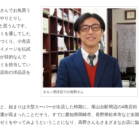
辰さんでお魚買う
やりとりし
たと思うんです。
ゼミを通してした
ンづくり。小売店
うイメージを払拭
が目的なんで
ゼミを担当してい
商店街の洋品店を
タカノ用洋店での高野さん
と、始まりは大型スーパーが出店した時期に、尾山台駅周辺の4商店街
運が高まったことだそう。すでに愛知県岡崎市、長野県松本市など全国
ゼミをやってみようということになり、高野さんもさまざまなお店に協