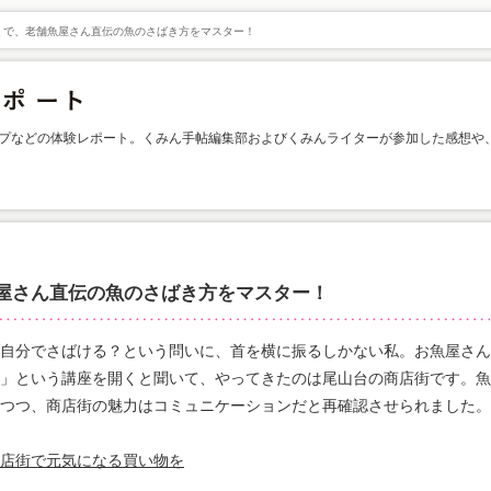
ミで、老舗魚屋さん直伝の魚のさばき方をマスター！
プなどの体験レポート。くみん手帖編集部およびくみんライターが参加した感想や
屋さん直伝の魚のさばき方をマスター！
自分でさばける？という問いに、首を横に振るしかない私。お魚屋さん
」という講座を開くと聞いて、やってきたのは尾山台の商店街です。魚
つつ、商店街の魅力はコミュニケーションだと再確認させられました。
！商店街で元気になる買い物を