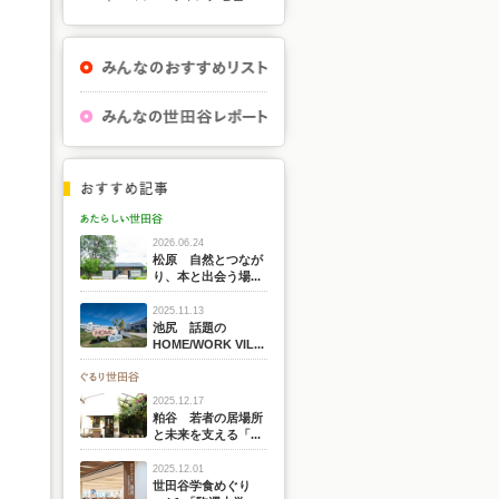
2026.06.24
松原 自然とつなが
り、本と出会う場...
2025.11.13
池尻 話題の
HOME/WORK VIL...
2025.12.17
粕谷 若者の居場所
と未来を支える「...
2025.12.01
世田谷学食めぐり