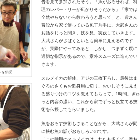
告を見て参加されたそう。「魚がおろせれば、料
理のレパートリーが広がりそうだから」「家では
全然やらないから教わろうと思って」と、皆さん
普段から家で使っている包丁片手に、大武さんの
お話をじっと聞き、技を見、実践していきます。
大武さんがさばくといとも簡単に見えるのです
が、実際にやってみると…しかし、つまずく度に
適切な指示があるので、案外スムーズに進んでい
きます。
トを伝授
スルメイカの解体、アジの三枚下ろし、最後はま
ぐろのさくもお刺身用に切り、おいしそうに見え
る盛りつけのコツを教えてもらって、1時間。ぎゅ
っと内容の濃い、これから家でずっと役立てる技
術を伝授してもらいました。
魚をおろす技術もさることながら、大武さんが間
に挟む魚の話がおもしろいのです。
「この時期のスルメイカは、わたも多くて一番お