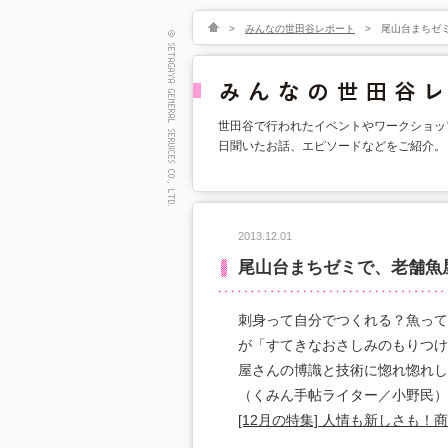
>
みんなの世田谷レポート
>
尾山台まちゼ
世田谷で行われたイベントやワークショッ
日聞いたお話、エピソードなどをご紹介。
2013.12.01
尾山台まちゼミで、老舗魚
刺身って自分でつくれる？魚って
が「すてきなおさしみのもりつけ
屋さんの博識と技術に惚れ惚れし
（くみん手帖ライター／小野民）
[12月の特集] 人情も新しさも