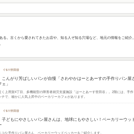
ある。古くから愛されてきたお店や、知る人ぞ知る穴場など、地元の情報をご紹介
。
 こんがり芳ばしいパンが自慢「さわやかはーとあーすの手作りパン屋
フェ」
近く上用賀4丁目、多機能型の障害者就労支援施設「はーとあーす世田谷」。2階には、手作
ンチで、秘かに人気上昇中のベーカリーカフェがあります。
 子どもにやさしいパン屋さんは、地球にもやさしい！ベーカリーウッ
ー
エコな手作りパン屋さん ベーカリーウッドペッカーをご紹介します。