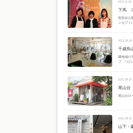
2021.11.05
下馬 
世田谷公
ンセプト
2021.09.28
千歳烏
隣地域の
プ、つど
2021.08.25
尾山台
尾山台ロ
2021.08.10
山下・