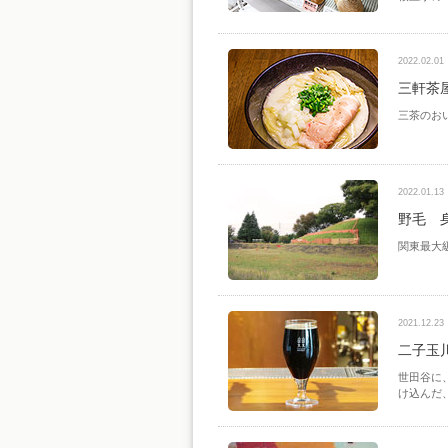
2022.02.01
三軒茶
三茶のお
2022.01.13
野毛 
関東最大
2021.12.23
二子玉
世田谷に
け込んだ