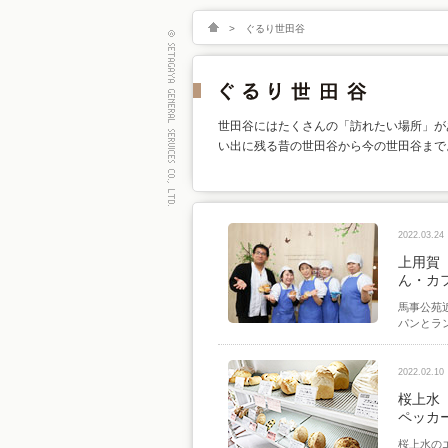
>
ぐるり世田谷
世田谷にはたくさんの「訪れたい場所」が
い出に残る昔の世田谷から今の世田谷まで
2022.03.24
上用賀
ん・カ
馬事公苑
パンとラ
2022.02.10
桜上水
ペッカ
桜上水の