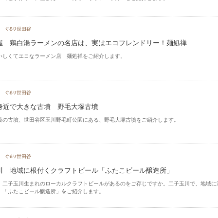
屋 鶏白湯ラーメンの名店は、実はエコフレンドリー！麺処禅
いしくてエコなラーメン店 麺処禅をご紹介します。
身近で大きな古墳 野毛大塚古墳
級の古墳、世田谷区玉川野毛町公園にある、野毛大塚古墳をご紹介します。
川 地域に根付くクラフトビール「ふたこビール醸造所」
、二子玉川生まれのローカルクラフトビールがあるのをご存じですか。二子玉川で、地域に
、「ふたこビール醸造所」をご紹介します。