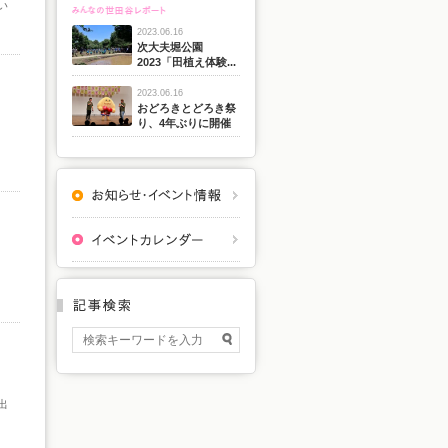
い
2023.06.16
次大夫堀公園
2023「田植え体験...
2023.06.16
おどろきとどろき祭
り、4年ぶりに開催
」
出