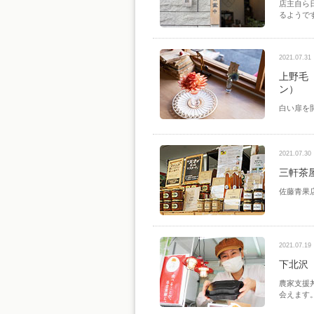
店主自ら
るようで
2021.07.31
上野毛 
ン）
白い扉を
2021.07.30
三軒茶
佐藤青果
2021.07.19
下北沢
農家支援
会えます