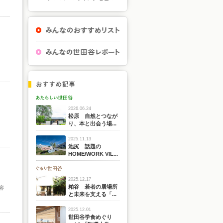
2026.06.24
松原 自然とつなが
り、本と出会う場...
2025.11.13
池尻 話題の
HOME/WORK VIL...
2025.12.17
粕谷 若者の居場所
溶
と未来を支える「...
2025.12.01
世田谷学食めぐり