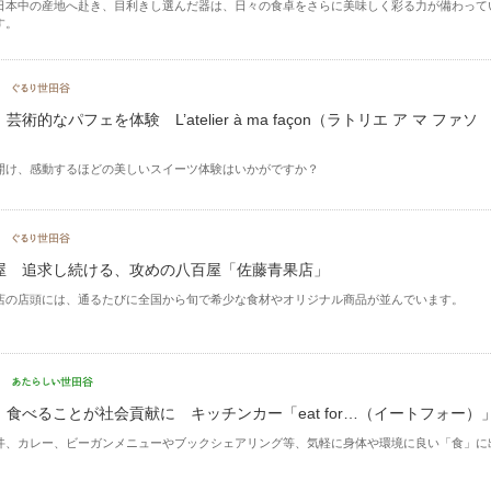
日本中の産地へ赴き、目利きし選んだ器は、日々の食卓をさらに美味しく彩る力が備わって
す。
芸術的なパフェを体験 L’atelier à ma façon（ラトリエ ア マ ファソ
開け、感動するほどの美しいスイーツ体験はいかがですか？
屋 追求し続ける、攻めの八百屋「佐藤青果店」
店の店頭には、通るたびに全国から旬で希少な食材やオリジナル商品が並んでいます。
 食べることが社会貢献に キッチンカー「eat for…（イートフォー）
丼、カレー、ビーガンメニューやブックシェアリング等、気軽に身体や環境に良い「食」に
。