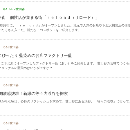
路街 個性店が集まる街「ｒｅｌｏａｄ（リロード）」
北線路街に、「ｒｅｌｏａｄ」がオープンしました。地元で人気のお店や下北沢初出店の個
がたくさん入った、新たなこのスポットをご紹介します。
にぴったり 藍染めのお店ファクトリー藍
年3月に下北沢にオープンしたファクトリー藍（あい）をご紹介します。 世田谷の若林でつくら
オリジナルの藍染めはいかがですか？
 開放感抜群！新緑の等々力渓谷を探索！
りがちな毎日。心身のリフレッシュを求めて、世田谷にある渓谷、「等々力渓谷」に行って