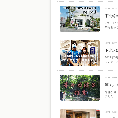
2021.06.30
下北線
6月、下
的なお店
2021.06.22
下北沢
2021
ている、
2021.06.08
等々力
身体が鈍
ました。
2021.05.31