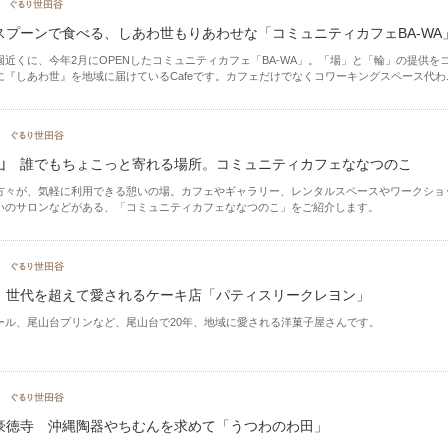
スプーンで食べる、しあわ世もりあわせな「コミュニティカフェBA-WA
園近くに、今年2月にOPENしたコミュニティカフェ「BA-WA」。「場」と「輪」の提供を
に『しあわ世』を地域に届けているCafeです。カフェだけでなくコワーキングスペース代わ..
山 誰でもちょこっと寄れる場所。コミュニティカフェななつのこ
方々が、気軽に利用できる憩いの場。カフェやギャラリー、レンタルスペースやワークショ
いのサロンなどがある、「コミュニティカフェななつのこ」をご紹介します。
 世代を超えて愛されるケーキ店「パティスリークレヨン」
ール、尾山台プリンなど、尾山台で20年、地域に愛される洋菓子屋さんです。
豪徳寺 沖縄陶器やちむんを求めて「うつわのわ田」