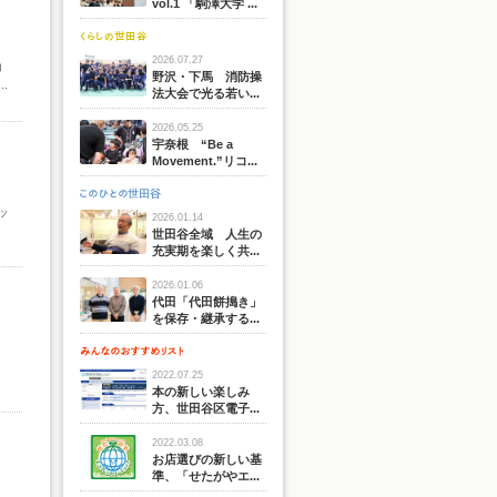
vol.1 「駒澤大学 ...
」
2026.07.27
コ
野沢・下馬 消防操
.
法大会で光る若い...
2026.05.25
宇奈根 “Be a
Movement.”リコ...
ッ
2026.01.14
世田谷全域 人生の
充実期を楽しく共...
2026.01.06
代田「代田餅搗き」
を保存・継承する...
2022.07.25
本の新しい楽しみ
方、世田谷区電子...
2022.03.08
お店選びの新しい基
準、「せたがやエ...