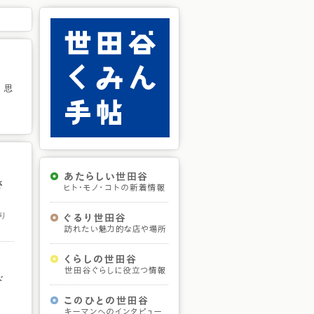
。思
さ
り
ド