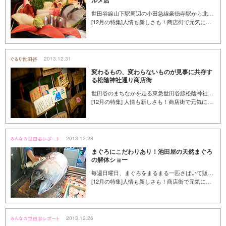
ルメ店
世田谷線山下駅周辺の小田急線豪徳寺駅から北側エリアに位置する山下商店街は、中小さまざまな商店が並び、懐かしい雰囲気を持つどこかほっとする商店街。この街で、長年地域活動に取り組んできて、街のことには詳しい「NPO法人まちこらぼ」代表理事、柴田真希さんが、普段から利用している、おすすめの飲食店をご紹介します。
[12月の特集]人情も新しさも！商店街で元気になる買い物を
2013.12.31
変わるもの、変わらないものが見事に共存す
る松陰神社通り商店街
世田谷のまちなかを走る東急世田谷線松陰神社前駅を降りると、すぐそこに人の行き交う松陰神社通り商店街が広がります。創業50年以上の老舗の店舗も立ち並ぶ、ノスタルジックな商店街。昔ながらの情緒に加えて、新しい変化も少しずつ。変わらないもの、意外なものとの一期一会が待っている。そんな松陰神社前に、今度の週末、ぶらりと足を運んでみませんか。
[12月の特集] 人情も新しさも！商店街で元気になる買い物を
2013.12.28
まぐろにこだわりあり！池田屋の天然まぐろ
の解体ショー
毎週日曜日、まぐろをまるまる一匹さばいて販売する「天然まぐろの解体ショー」を開催している魚屋が三軒茶屋にあると聞き、新鮮なまぐろを食べたくてさっそく行ってきました。まぐろ以外にも、通常880円で販売している旬のお刺身が、500円で購入できるなど、日曜日ならではの目玉が色々ありました。 （くみん手帖編集部／山本多恵子）
[12月の特集]人情も新しさも！商店街で元気になる買い物を
2013.12.26