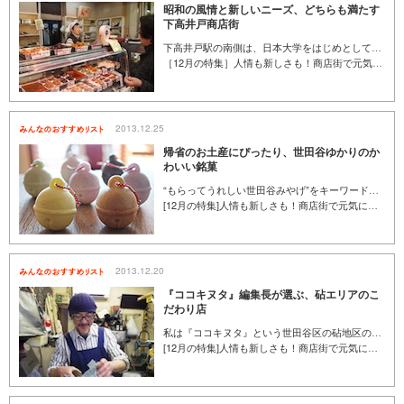
昭和の風情と新しいニーズ、どちらも満たす
下高井戸商店街
下高井戸駅の南側は、日本大学をはじめとして高校や小学校なども多く文教の街として知られる一方で、北側は生鮮食品が豊富で食の豊かな街として栄えてきました。今回は北側に位置する下高井戸駅前市場へ。さらに、この商店街のお話を聞くべく訪れた「しもたかステーション」では、振興組合の石井健夫さんがお話を聞かせてくれました。（くみん手帖ライター／小野民）
［12月の特集］人情も新しさも！商店街で元気になる買い物を
2013.12.25
帰省のお土産にぴったり、世田谷ゆかりのか
わいい銘菓
“もらってうれしい世田谷みやげ”をキーワードに応募された中から選ばれた、地域にゆかりのあるお菓子や雑貨「世田谷みやげ」。この中から、編集部おすすめの、世田谷の名所や特色をテーマに作られたお菓子を集めました。帰省のお土産に、年末年始のご挨拶に、地元ならではのちょっと目を引くお菓子を探している方におすすめの「世田谷みやげ」です。 （くみん手帖編集部／山本多恵子）
[12月の特集]人情も新しさも！商店街で元気になる買い物を
2013.12.20
『ココキヌタ』編集長が選ぶ、砧エリアのこ
だわり店
私は『ココキヌタ』という世田谷区の砧地区の情報を伝えるフリーマガジンの編集長をしている田中久貴です。たくさんのお店を取材してきて知ったのは、世田谷の商店街にはチェーン店に負けない、魅力的な個人店がたくさんあるということ。共通しているのは、店主の強い“こだわり”です。今回は多くのお店の中でも、ひときわ個性の強い店主のお店をご紹介します。（『ココキヌタ』編集長／田中久貴）
[12月の特集]人情も新しさも！商店街で元気になる買い物を