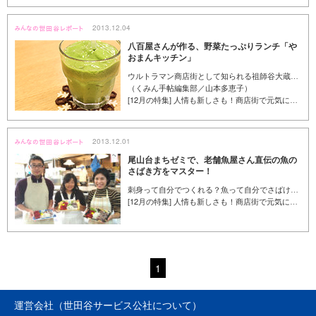
2013.12.04
八百屋さんが作る、野菜たっぷりランチ「や
おまんキッチン」
ウルトラマン商店街として知られる祖師谷大蔵にある「やおまんキッチン」は、50年以上の歴史をもつ青果店「八百萬商店」が、カフェスペースを併設してリニューアルオープンしたお店。野菜をたっぷり使ったランチやスムージー、野菜のシフォンケーキがおすすめなので、ご紹介します。
（くみん手帖編集部／山本多恵子）
[12月の特集] 人情も新しさも！商店街で元気になる買い物を
2013.12.01
尾山台まちゼミで、老舗魚屋さん直伝の魚の
さばき方をマスター！
刺身って自分でつくれる？魚って自分でさばける？という問いに、首を横に振るしかない私。お魚屋さんが「すてきなおさしみのもりつけ」という講座を開くと聞いて、やってきたのは尾山台の商店街です。魚屋さんの博識と技術に惚れ惚れしつつ、商店街の魅力はコミュニケーションだと再確認させられました。（くみん手帖ライター／小野民）
[12月の特集] 人情も新しさも！商店街で元気になる買い物を
1
運営会社（世田谷サービス公社について）