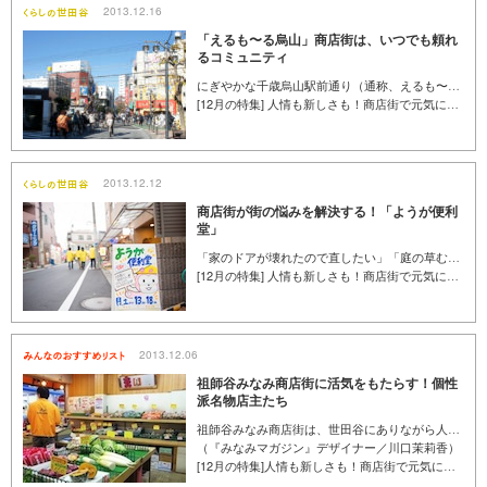
2013.12.16
「えるも〜る烏山」商店街は、いつでも頼れ
るコミュニティ
にぎやかな千歳烏山駅前通り（通称、えるも〜る烏山）を支える「烏山駅前通り商店街振興組合」。ここは150もの商店が登録する大きな振興組合です。しかし、自慢はその規模ではなく、買い物以外の役割をたくさん担っていること。そのガイド役ともいえるのが、「えるも〜るラックカード」です。ただのポイントカードではない、カードの役割から、商店街の意味がみえてきます。
[12月の特集] 人情も新しさも！商店街で元気になる買い物を
2013.12.12
商店街が街の悩みを解決する！「ようが便利
堂」
「家のドアが壊れたので直したい」「庭の草むしりを手伝ってもらえないか」「店の壁紙剥ぐ作業をお願いしたい」…などなど、用賀商店街の事務所にはさまざまな相談の電話がかかってきます。まるで、便利屋さん。そう、用賀商店街では、街にある専門店の知識や学生の若い力を活用した「ようが便利堂」というサービスを行っているのです。商店街で街の困りごとを解決しようという試み。いったいどんなサービスなのでしょう？
[12月の特集] 人情も新しさも！商店街で元気になる買い物を
2013.12.06
祖師谷みなみ商店街に活気をもたらす！個性
派名物店主たち
祖師谷みなみ商店街は、世田谷にありながら人情味あふれる、昔ながらの商店街。カメラを向けたくなる風景がたくさんあります。そんな街を仕切るのは、街に思いをもっていて情に厚く頼りになる、店主たち。商店街発行のフリーペーパー『みなみマガジン』のデザイナーとして、街に関わってきた私が、制作を通して出会ったひときわ存在感を放つ名物店主をご紹介します。
（『みなみマガジン』デザイナー／川口茉莉香）
[12月の特集]人情も新しさも！商店街で元気になる買い物を