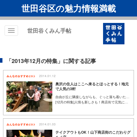
世田谷区の魅力情報満載
世田谷くみん手帖
Toggle
navigation
「2013年12月の特集」に関する記事
2014.01.12
奥沢の住人はここへ来るとほっとする！地元
で人気の3軒
自由が丘に隣接しながらも、ぐっと落ち着いた生活感が漂う街・奥沢。古くからのお店と新しいお店が混在して、歩くたびに意外な発見のあるエリアです。個人商店が多いためか、個性と実力を兼ね備えたお店は多数！「こんにちは！」と気軽に立ち寄れて、顔を見るとほっとする…そんなあたたかい店が揃うのが、奥沢の魅力かもしれません。
[12月の特集]人情も新しさも！商店街で元気になる買い物を
2014.01.03
テイクアウトもOK！山下商店街のこだわりグ