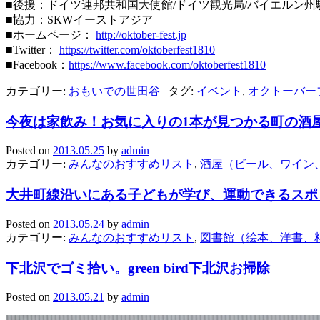
■後援：ドイツ連邦共和国大使館/ドイツ観光局/バイエルン州
■協力：SKWイーストアジア
■ホームページ：
http://oktober-fest.jp
■Twitter：
https://twitter.com/oktoberfest1810
■Facebook：
https://www.facebook.com/oktoberfest1810
カテゴリー:
おもいでの世田谷
|
タグ:
イベント
,
オクトーバー
今夜は家飲み！お気に入りの1本が見つかる町の酒
Posted on
2013.05.25
by
admin
カテゴリー:
みんなのおすすめリスト
,
酒屋（ビール、ワイン
大井町線沿いにある子どもが学び、運動できるスポ
Posted on
2013.05.24
by
admin
カテゴリー:
みんなのおすすめリスト
,
図書館（絵本、洋書、
下北沢でゴミ拾い。green bird下北沢お掃除
Posted on
2013.05.21
by
admin