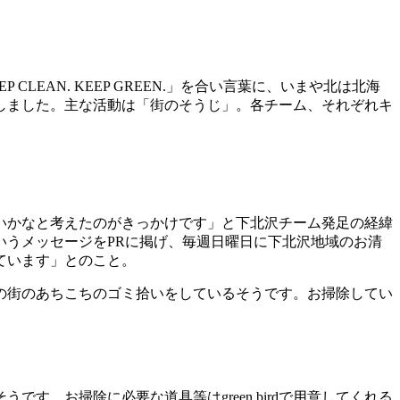
AN. KEEP GREEN.」を合い言葉に、いまや北は北海
しました。主な活動は「街のそうじ」。各チーム、それぞれキ
きないかなと考えたのがきっかけです」と下北沢チーム発足の経緯
うメッセージをPRに掲げ、毎週日曜日に下北沢地域のお清
っています」とのこと。
北沢の街のあちこちのゴミ拾いをしているそうです。お掃除してい
です。お掃除に必要な道具等はgreen birdで用意してくれる