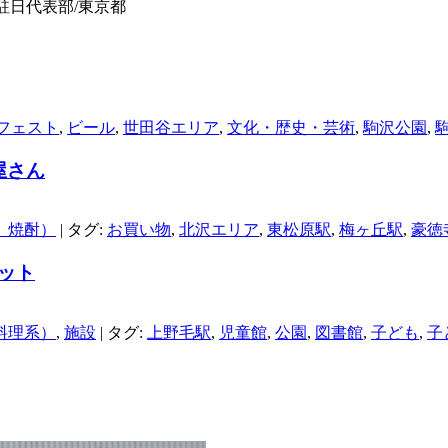
駐日代表部/東京都
フェスト
,
ビール
,
世田谷エリア
,
文化・歴史・芸術
,
駒沢公園
,
屋さん
、焼酎）
|
タグ:
お買い物
,
北沢エリア
,
東松原駅
,
梅ヶ丘駅
,
豪徳
ット
料理系）
,
施設
|
タグ:
上野毛駅
,
児童館
,
公園
,
図書館
,
子ども
,
子