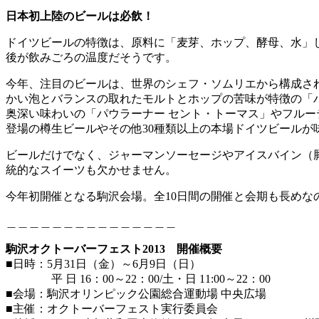
日本初上陸のビールは必飲！
ドイツビールの特徴は、原料に「麦芽、ホップ、酵母、水」
後が飲みごろの温度だそうです。
今年、注目のビールは、世界のシェフ・ソムリエから構成され
かい泡とバランスの取れたモルトとホップの苦味が特徴の「ハ
奥深い味わいの「パウラーナー セント・トーマス」やフルー
登場の樽生ビールやその他30種類以上の本場ドイツビールが
ビールだけでなく、ジャーマンソーセージやアイスバイン（
統的なスイーツも欠かせません。
今年初開催となる駒沢会場。全10日間の開催と会期も長め
＿＿＿＿＿＿＿＿＿＿＿＿＿＿＿
駒沢オクトーバーフェスト2013 開催概要
■日時：5月31日（金）～6月9日（日）
平 日 16：00～22：00/土・日 11:00～22：00
■会場：駒沢オリンピック公園総合運動場 中央広場
■主催：オクトーバーフェスト実行委員会