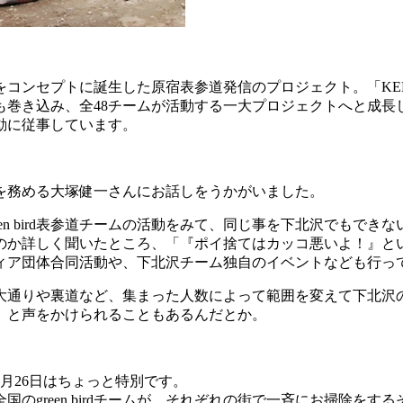
セプトに誕生した原宿表参道発信のプロジェクト。「KEEP CLE
も巻き込み、全48チームが活動する一大プロジェクトへと成長
動に従事しています。
プテンを務める大塚健一さんにお話しをうかがいました。
en bird表参道チームの活動をみて、同じ事を下北沢でもで
のか詳しく聞いたところ、「『ポイ捨てはカッコ悪いよ！』とい
ランティア団体合同活動や、下北沢チーム独自のイベントなども行
を着て、大通りや裏道など、集まった人数によって範囲を変えて下
」と声をかけられることもあるんだとか。
月26日はちょっと特別です。
reen birdチームが、それぞれの街で一斉にお掃除をするそう