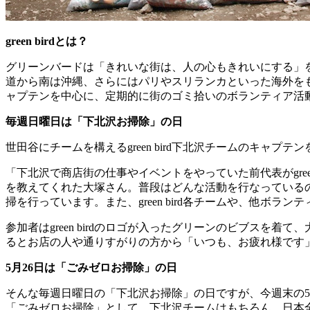
green birdとは？
グリーンバードは「きれいな街は、人の心もきれいにする」をコン
道から南は沖縄、さらにはパリやスリランカといった海外を
ャプテンを中心に、定期的に街のゴミ拾いのボランティア活
毎週日曜日は「下北沢お掃除」の日
世田谷にチームを構えるgreen bird下北沢チームのキャ
「下北沢で商店街の仕事やイベントをやっていた前代表がgre
を教えてくれた大塚さん。普段はどんな活動を行なっている
掃を行っています。また、green bird各チームや、他ボ
参加者はgreen birdのロゴが入ったグリーンのビブス
るとお店の人や通りすがりの方から「いつも、お疲れ様です
5月26日は「ごみゼロお掃除」の日
そんな毎週日曜日の「下北沢お掃除」の日ですが、今週末の5
「ごみゼロお掃除」として、下北沢チームはもちろん、日本全国のg