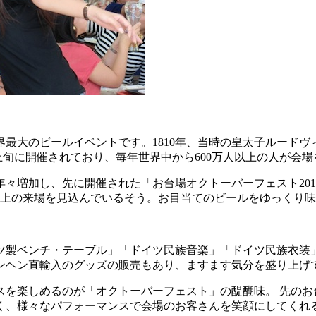
最大のビールイベントです。1810年、当時の皇太子ルード
月上旬に開催されており、毎年世界中から600万人以上の人が会
増加し、先に開催された「お台場オクトーバーフェスト2013
8万人以上の来場を見込んでいるそう。お目当てのビールをゆっく
ツ製ベンチ・テーブル」「ドイツ民族音楽」「ドイツ民族衣装
ンヘン直輸入のグッズの販売もあり、ますます気分を盛り上げ
スを楽しめるのが「オクトーバーフェスト」の醍醐味。 先のお
く、様々なパフォーマンスで会場のお客さんを笑顔にしてくれ