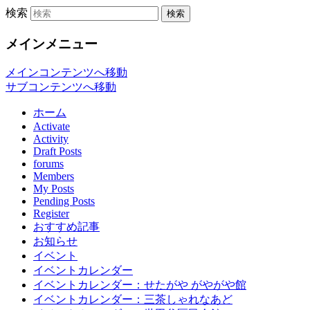
検索
「世田谷くみん手帖（以下、くみん手
世田谷くみん手帖
メインメニュー
ウェブサイトです。
メインコンテンツへ移動
サブコンテンツへ移動
ホーム
Activate
Activity
Draft Posts
forums
Members
My Posts
Pending Posts
Register
おすすめ記事
お知らせ
イベント
イベントカレンダー
イベントカレンダー：せたがや がやがや館
イベントカレンダー：三茶しゃれなあど