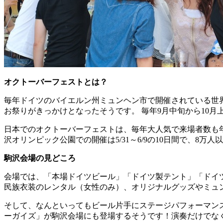
オクトーバーフェストとは？
毎年ドイツのバイエルン州ミュンヘン市で開催されている世界
お祭りがきっかけとなったそうです。 毎年9月中旬から10
日本でのオクトーバーフェストは、毎年大人気で来場者数も年々
沢オリンピック公園での開催は5/31～6/9の10日間で、
駒沢会場の見どころ
会場では、「本場ドイツビール」「ドイツ製テント」「ドイ
民族衣装のレンタル（女性のみ）、オリジナルグッズやミュ
そして、なんといってもビール片手にステージパフォーマン
ーガイズ」が駒沢会場にも登場するそうです！演奏だけでな