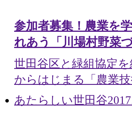
参加者募集！農業を
れあう「川場村野菜
世田谷区と緑組協定を
からはじまる「農業技術
あたらしい世田谷
2017