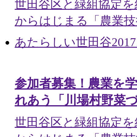
世田谷区と緑組協定を
からはじまる「農業技術
あたらしい世田谷
2017
参加者募集！農業を
れあう「川場村野菜
世田谷区と緑組協定を