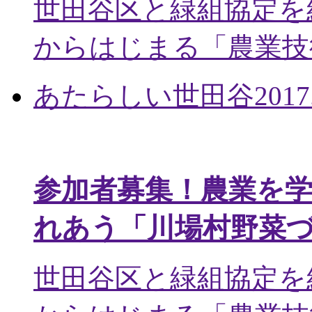
世田谷区と緑組協定を
からはじまる「農業技術
あたらしい世田谷
2017
参加者募集！農業を
れあう「川場村野菜
世田谷区と緑組協定を