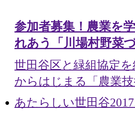
参加者募集！農業を
れあう「川場村野菜
世田谷区と緑組協定を
からはじまる「農業技術
あたらしい世田谷
2017