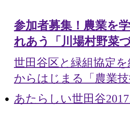
参加者募集！農業を
れあう「川場村野菜
世田谷区と緑組協定を
からはじまる「農業技術
あたらしい世田谷
2017