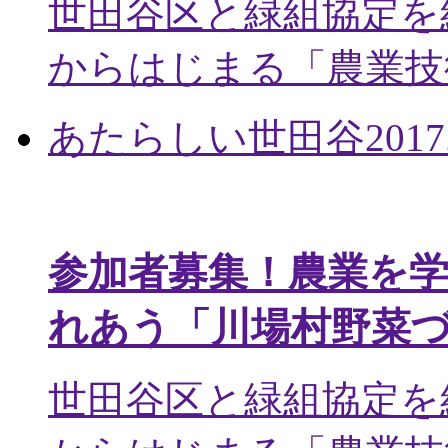
世田谷区と緑組協定を
からはじまる「農業技術
あたらしい世田谷
2017
参加者募集！農業を
れあう「川場村野菜
世田谷区と緑組協定を