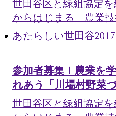
世田谷区と緑組協定を
からはじまる「農業技術
あたらしい世田谷
2017
参加者募集！農業を
れあう「川場村野菜
世田谷区と緑組協定を