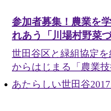
参加者募集！農業を
れあう「川場村野菜
世田谷区と緑組協定を
からはじまる「農業技術
あたらしい世田谷
2017