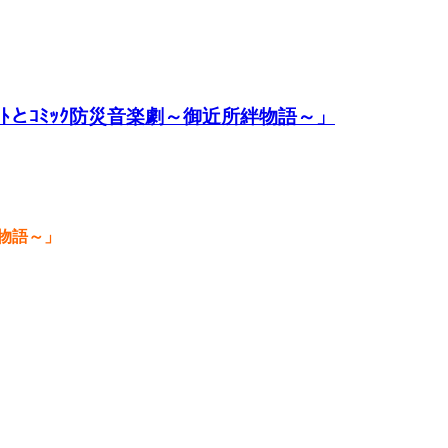
ｺﾝｻｰﾄとｺﾐｯｸ防災音楽劇～御近所絆物語～」
絆物語～」