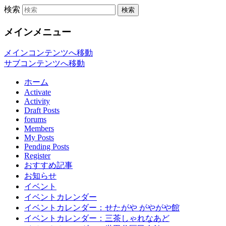
検索
「世田谷くみん手帖（以下、くみん手
世田谷くみん手帖
メインメニュー
ウェブサイトです。
メインコンテンツへ移動
サブコンテンツへ移動
ホーム
Activate
Activity
Draft Posts
forums
Members
My Posts
Pending Posts
Register
おすすめ記事
お知らせ
イベント
イベントカレンダー
イベントカレンダー：せたがや がやがや館
イベントカレンダー：三茶しゃれなあど