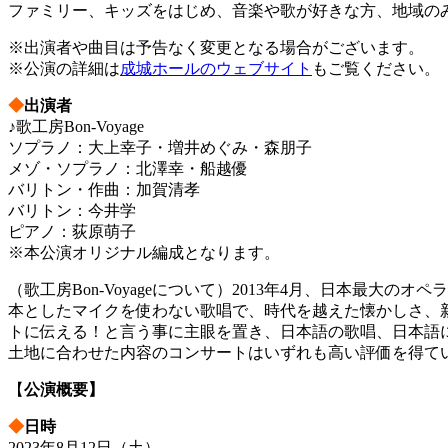
ファミリー、キッズをはじめ、音楽や歌が好きな方、地域の
※出演者や曲目は予告なく変更となる場合がございます。
※公演の詳細は
成城ホールのウェブサイト
もご覧ください。
◆
出演者
♪歌工房Bon-Voyage
ソプラノ：大上幸子・増井めぐみ・森朋子
メゾ・ソプラノ：北澤幸・船越優
バリトン・作曲：加賀清孝
バリトン：今井学
ピアノ：荻原萌子
※本公演オリジナル編成となります。
（歌工房Bon-Voyageについて）2013年4月、日本最
本としたマイクを使わない歌唱で、時代を越えた懐かしさ、
トに伝える！と言う事に主眼を置き、日本語の歌唱、日本語
土地に合わせた内容のコンサートはいずれも高い評価を得て
【
公演概要】
◆
日時
2023年8月12日（土）