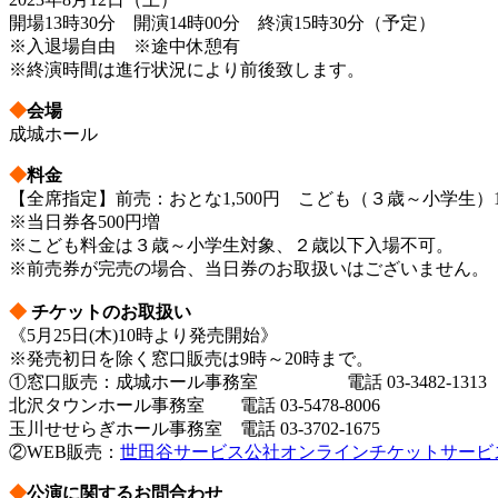
開場13時30分 開演14時00分 終演15時30分（予定）
※入退場自由 ※途中休憩有
※終演時間は進行状況により前後致します。
◆
会場
成城ホール
◆
料金
【全席指定】前売：おとな1,500円 こども（３歳～小学生）1,
※当日券各500円増
※こども料金は３歳～小学生対象、２歳以下入場不可。
※前売券が完売の場合、当日券のお取扱いはございません。
◆
チケットのお取扱い
《5月25日(木)10時より発売開始》
※発売初日を除く窓口販売は9時～20時まで。
①窓口販売：成城ホール事務室 電話 03-3482-1313
北沢タウンホール事務室 電話 03-5478-8006
玉川せせらぎホール事務室 電話 03-3702-1675
②WEB販売：
世田谷サービス公社オンラインチケットサービ
◆
公演に関するお問合わせ