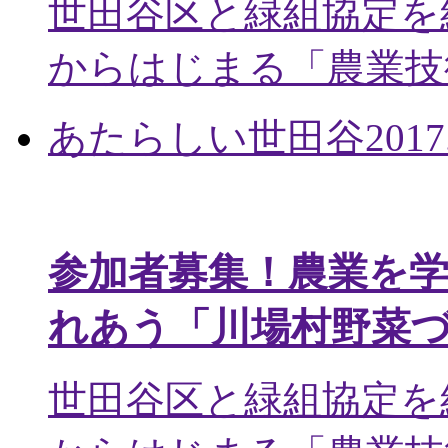
世田谷区と緑組協定を
からはじまる「農業技術
あたらしい世田谷
2017
参加者募集！農業を
れあう「川場村野菜
世田谷区と緑組協定を