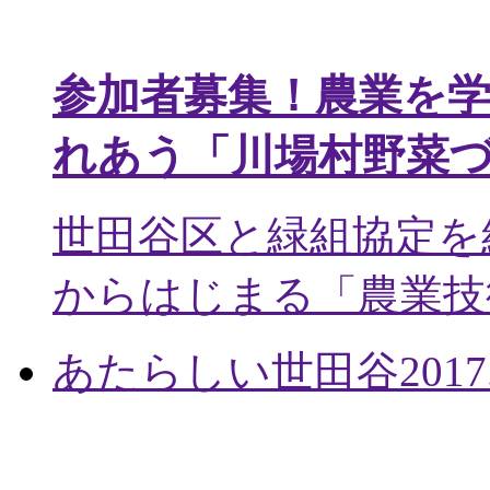
参加者募集！農業を
れあう「川場村野菜
世田谷区と緑組協定を
からはじまる「農業技術
あたらしい世田谷
2017