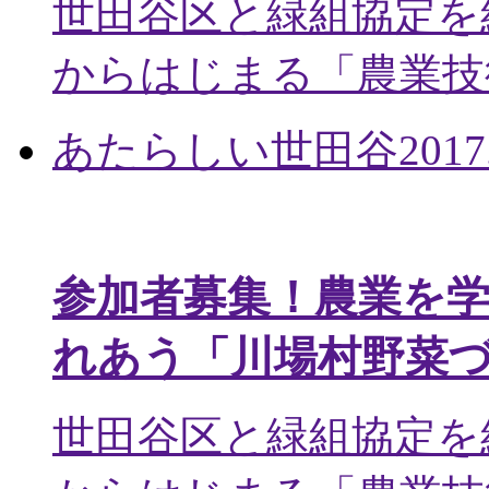
世田谷区と緑組協定を
からはじまる「農業技術
あたらしい世田谷
2017
参加者募集！農業を
れあう「川場村野菜
世田谷区と緑組協定を