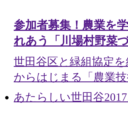
参加者募集！農業を
れあう「川場村野菜
世田谷区と緑組協定を
からはじまる「農業技術
あたらしい世田谷
2017