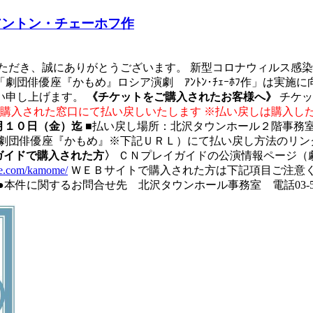
アントン・チェーホフ作
ただき、誠にありがとうございます。 新型コロナウィルス感
団俳優座『かもめ』ロシア演劇 ｱﾝﾄﾝ･ﾁｪｰﾎﾌ作」は実
い申し上げます。
《チケットをご購入されたお客様へ》
チケッ
購入された窓口にて払い戻しいたします ※払い戻しは購入し
月１０日（金）迄
■払い戻し場所：北沢タウンホール２階事務室
劇団俳優座『かもめ』※下記ＵＲＬ）にて払い戻し方法のリン
ガイドで購入された方〉
ＣＮプレイガイドの公演情報ページ（
de.com/kamome/
ＷＥＢサイトで購入された方は下記項目ご注意く
件に関するお問合せ先 北沢タウンホール事務室 電話03-5478