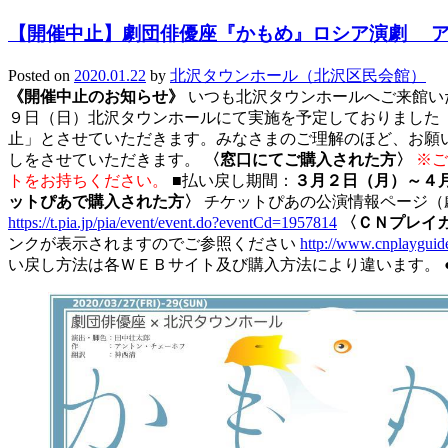
【開催中止】劇団俳優座『かもめ』ロシア演劇 
Posted on
2020.01.22
by
北沢タウンホール（北沢区民会館）
《開催中止のお知らせ》
いつも北沢タウンホールへご来館い
９日（日）北沢タウンホールにて実施を予定しておりました「劇
止」とさせていただきます。みなさまのご理解のほど、お願
しをさせていただきます。
〈窓口にてご購入された方〉
※ご
トをお持ちください。
■払い戻し期間：
３月２日（月）～４
ットぴあで購入された方〉
チケットぴあの公演情報ページ（
https://t.pia.jp/pia/event/event.do?eventCd=1957814
〈ＣＮプレイ
ンクが表示されますのでご参照ください
http://www.cnplaygui
い戻し方法は各ＷＥＢサイト及び購入方法により違います。 ●本