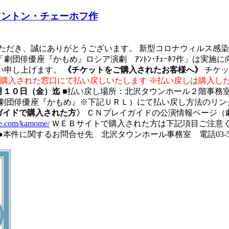
アントン・チェーホフ作
ただき、誠にありがとうございます。 新型コロナウィルス感
団俳優座『かもめ』ロシア演劇 ｱﾝﾄﾝ･ﾁｪｰﾎﾌ作」は実
い申し上げます。
《チケットをご購入されたお客様へ》
チケッ
購入された窓口にて払い戻しいたします ※払い戻しは購入し
月１０日（金）迄
■払い戻し場所：北沢タウンホール２階事務室
劇団俳優座『かもめ』※下記ＵＲＬ）にて払い戻し方法のリン
ガイドで購入された方〉
ＣＮプレイガイドの公演情報ページ（
de.com/kamome/
ＷＥＢサイトで購入された方は下記項目ご注意く
件に関するお問合せ先 北沢タウンホール事務室 電話03-5478