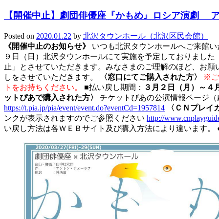
【開催中止】劇団俳優座『かもめ』ロシア演劇 
Posted on
2020.01.22
by
北沢タウンホール（北沢区民会館）
《開催中止のお知らせ》
いつも北沢タウンホールへご来館い
９日（日）北沢タウンホールにて実施を予定しておりました「劇
止」とさせていただきます。みなさまのご理解のほど、お願
しをさせていただきます。
〈窓口にてご購入された方〉
※ご
トをお持ちください。
■払い戻し期間：
３月２日（月）～４
ットぴあで購入された方〉
チケットぴあの公演情報ページ（
https://t.pia.jp/pia/event/event.do?eventCd=1957814
〈ＣＮプレイ
ンクが表示されますのでご参照ください
http://www.cnplaygui
い戻し方法は各ＷＥＢサイト及び購入方法により違います。 ●本