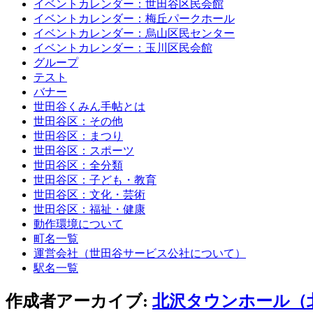
イベントカレンダー：世田谷区民会館
イベントカレンダー：梅丘パークホール
イベントカレンダー：烏山区民センター
イベントカレンダー：玉川区民会館
グループ
テスト
バナー
世田谷くみん手帖とは
世田谷区：その他
世田谷区：まつり
世田谷区：スポーツ
世田谷区：全分類
世田谷区：子ども・教育
世田谷区：文化・芸術
世田谷区：福祉・健康
動作環境について
町名一覧
運営会社（世田谷サービス公社について）
駅名一覧
作成者アーカイブ:
北沢タウンホール（