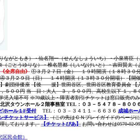
もりながともき）・仙名翔一（せんなしょういち）・小泉将臣（
奈（ごとうゆりな）・椎名慧都（しいなけいと）・吉田賢太（
《全席自由》
①３月２７日（金） １９時開演（１８時３０
④３月２９日（日） １４時開演（１３時３０分開場）
【開
】劇団俳優座
【後 援】世田谷区、世田谷区教育委員会
【
，５００円
当 日：大人 ３，５００円、高校生以下 １，８
学児入場不可
※70歳以上・障害者割引チケットは窓口販売の
北沢タウンホール２階事務室
TEL：０３－５４７８－８００
どホール１F受付
TEL：０３－３４１１－６６３６
成城ホー
ンチケットサービス】
（この先はＣＮプレイガイドのページに
管理しております。
【チケットぴあ】
お問い合わせは0570-02-
沢区民会館）