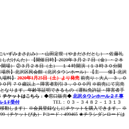
こいずみまさおみ）・山田定世（やまださだとし）・佐藤礼
よしだけんた）
【開催日時】2020年３月２７日（金）・２８
分開場）
②３月２８日（土） １４時開演（１３時３０分開
催場所】北沢区民会館（北沢タウンホール）
【主 催】北沢
入場料】
2020年1月25日（土）より発売
前売り：大人 ３，０
００円
７０歳以上・障害者割引３，０００円
※前売にて完売
みとなります。年齢等証明できるもの（運転免許証・障害者手
６
チケットはこちら
↓
◆窓口販売◆
北沢タウンホール２Ｆ事
ル１F受付
TEL：０３－３４８２－１３１３
移動します）
※会員登録なしにチケットを購入できます。
※
9999（チケットぴあ）
Pコード：499465
★チラシダンロードは