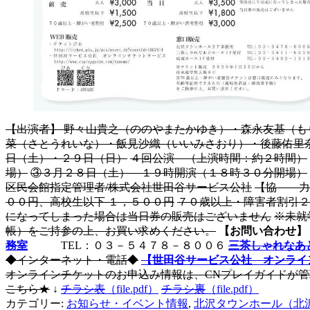
【出演者】 野々山貴之（ののやまたかゆき）・森永友基（
菜（さとうれいな）・飯見沙織（いいみさおり）・後藤佑里
日（土）・２９日（日）
４回公演 （上演時間：約２時間）
場）
③３月２８日（土） １９時開演（１８時３０分開場）
区民会館指定管理者/株式会社世田谷サービス公社
【協 力
００円、高校生以下 １，５００円
７０歳以上・障害者割引２
になってしまった場合は当日券の販売はございません
※未就
帳）をご持参の上、お買い求めください。
【お問い合わせ】
務室
TEL：０３－５４７８－８００６
三茶しゃれなあ
◆インターネット・電話◆
【世田谷サービス公社 オンライ
オンラインチケットのお申込み情報は、CNプレイガイドが
こちら★
↓
チラシ表
（file.pdf）
チラシ裏
（file.pdf）
カテゴリー:
お知らせ・イベント情報
,
北沢タウンホール（北