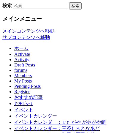
検索
「世田谷くみん手帖（以下、くみん手
世田谷くみん手帖
メインメニュー
ウェブサイトです。
メインコンテンツへ移動
サブコンテンツへ移動
ホーム
Activate
Activity
Draft Posts
forums
Members
My Posts
Pending Posts
Register
おすすめ記事
お知らせ
イベント
イベントカレンダー
イベントカレンダー：せたがや がやがや館
イベントカレンダー：三茶しゃれなあど