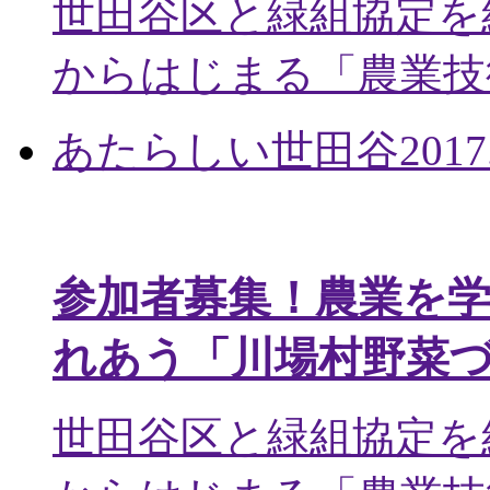
世田谷区と緑組協定を
からはじまる「農業技術
あたらしい世田谷
2017
参加者募集！農業を
れあう「川場村野菜
世田谷区と緑組協定を