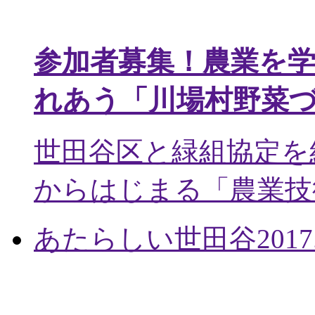
参加者募集！農業を
れあう「川場村野菜
世田谷区と緑組協定を
からはじまる「農業技術
あたらしい世田谷
2017