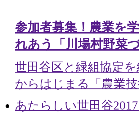
参加者募集！農業を
れあう「川場村野菜
世田谷区と緑組協定を
からはじまる「農業技術
あたらしい世田谷
2017