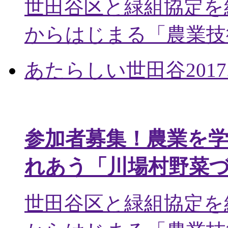
世田谷区と緑組協定を
からはじまる「農業技術
あたらしい世田谷
2017
参加者募集！農業を
れあう「川場村野菜
世田谷区と緑組協定を