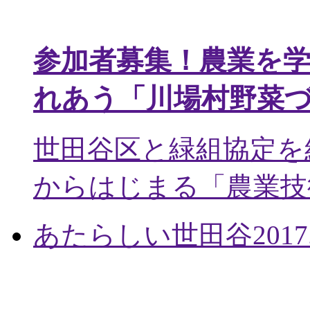
参加者募集！農業を
れあう「川場村野菜
世田谷区と緑組協定を
からはじまる「農業技術
あたらしい世田谷
2017