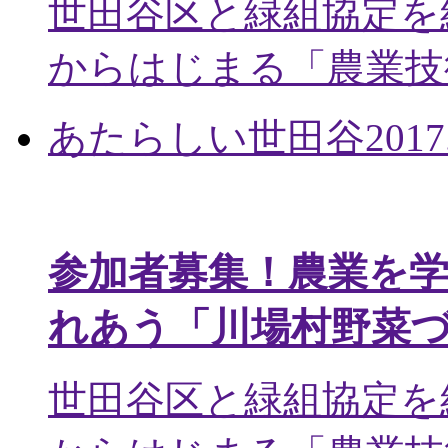
世田谷区と緑組協定を
からはじまる「農業技術
あたらしい世田谷
2017
参加者募集！農業を
れあう「川場村野菜
世田谷区と緑組協定を