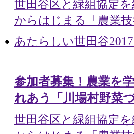
世田谷区と緑組協定を
からはじまる「農業技術
あたらしい世田谷
2017
参加者募集！農業を
れあう「川場村野菜
世田谷区と緑組協定を