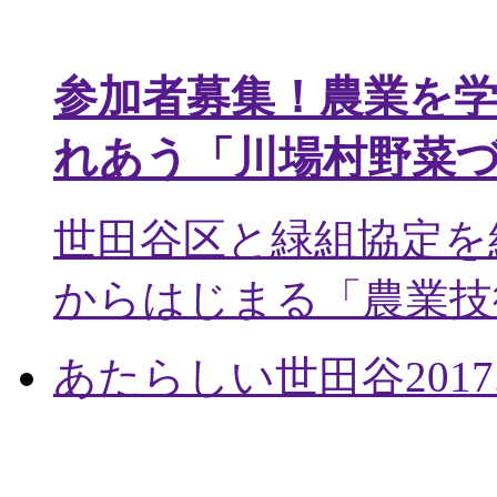
参加者募集！農業を
れあう「川場村野菜
世田谷区と緑組協定を
からはじまる「農業技術
あたらしい世田谷
2017