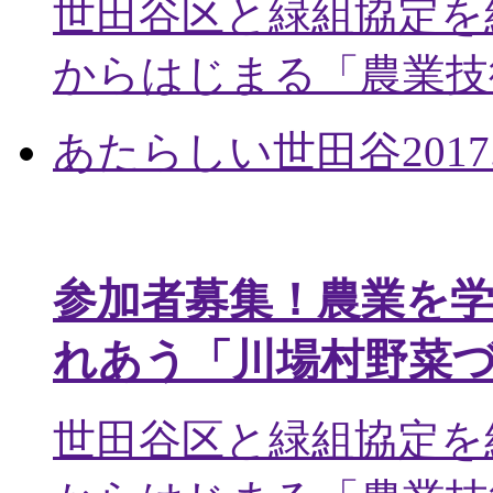
世田谷区と緑組協定を
からはじまる「農業技術
あたらしい世田谷
2017
参加者募集！農業を
れあう「川場村野菜
世田谷区と緑組協定を