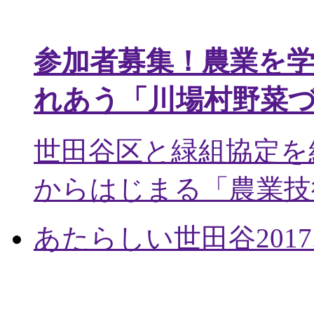
参加者募集！農業を
れあう「川場村野菜
世田谷区と緑組協定を
からはじまる「農業技術
あたらしい世田谷
2017